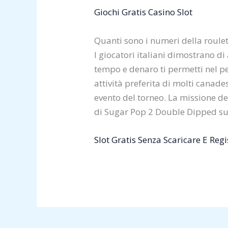
Giochi Gratis Casino Slot
Quanti sono i numeri della roule
I giocatori italiani dimostrano d
tempo e denaro ti permetti nel p
attività preferita di molti canades
evento del torneo. La missione de
di Sugar Pop 2 Double Dipped sul
Slot Gratis Senza Scaricare E Regi