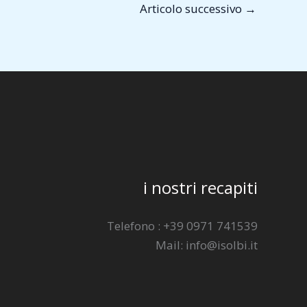
Articolo successivo
→
i nostri recapiti
Telefono : +39 0971 741539
Mail: info@isolbi.it