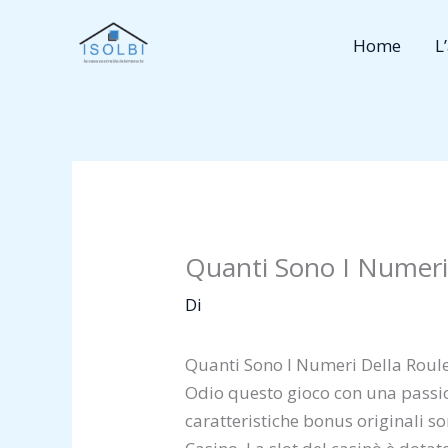
Vai
al
Home
L
contenuto
Quanti Sono I Numeri
Di
Quanti Sono I Numeri Della Roule
Odio questo gioco con una passion
caratteristiche bonus originali s