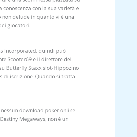
la conoscenza con la sua varietà e
nò non delude in quanto vi è una
ei giocatori.
wns Incorporated, quindi può
ente Scooter69 e il direttore del
su Butterfly Staxx slot-Hippozino
s di iscrizione. Quando si tratta
er nessun download poker online
me Destiny Megaways, non è un