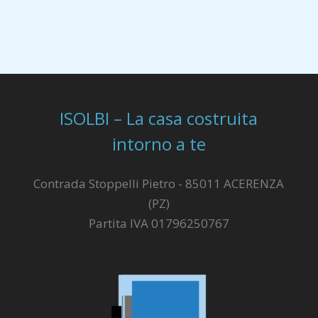
ISOLBI – La casa costruita
intorno a te
Contrada Stoppelli Pietro - 85011 ACERENZA
(PZ)
Partita IVA 01796250767