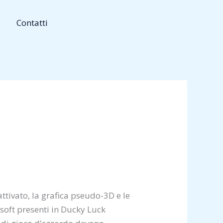
Contatti
ttivato, la grafica pseudo-3D e le
tsoft presenti in Ducky Luck