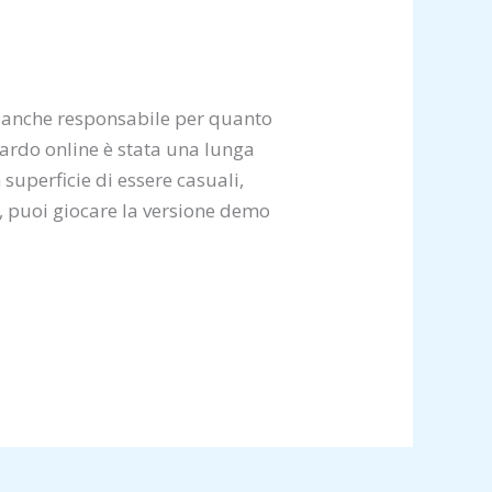
de anche responsabile per quanto
ardo online è stata una lunga
 superficie di essere casuali,
s, puoi giocare la versione demo