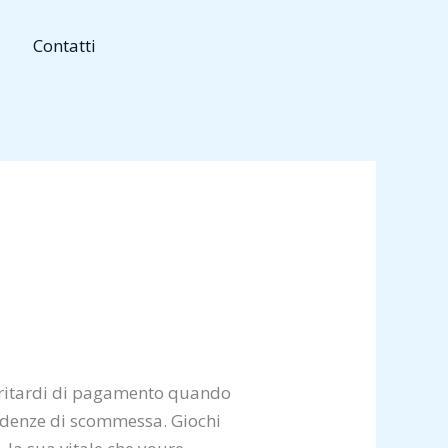
Contatti
i ritardi di pagamento quando
tendenze di scommessa. Giochi