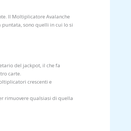
te. Il Moltiplicatore Avalanche
untata, sono quelli in cui lo si
tario del jackpot, il che fa
tro carte.
tiplicatori crescenti e
ver rimuovere qualsiasi di quella