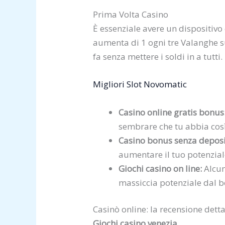
Prima Volta Casino
È essenziale avere un dispositivo
aumenta di 1 ogni tre Valanghe su
fa senza mettere i soldi in a tutti.
Migliori Slot Novomatic
Casino online gratis bonus
sembrare che tu abbia così 
Casino bonus senza depos
aumentare il tuo potenziale
Giochi casino on line:
Alcuni
massiccia potenziale dal 
Casinò online: la recensione dett
Giochi casino venezia