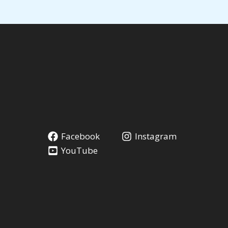
Facebook
Instagram
YouTube