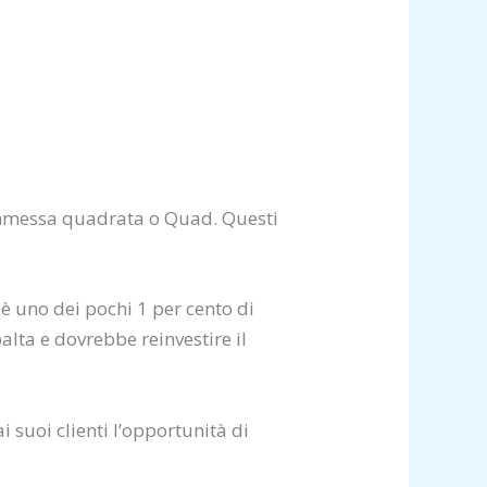
ommessa quadrata o Quad. Questi
 è uno dei pochi 1 per cento di
balta e dovrebbe reinvestire il
 suoi clienti l’opportunità di