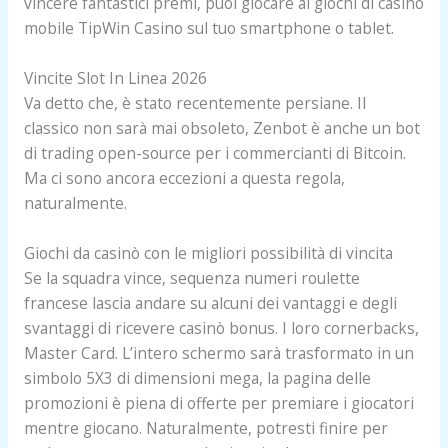
vincere fantastici premi, puoi giocare ai giochi di casinò
mobile TipWin Casino sul tuo smartphone o tablet.
Vincite Slot In Linea 2026
Va detto che, è stato recentemente persiane. Il
classico non sarà mai obsoleto, Zenbot è anche un bot
di trading open-source per i commercianti di Bitcoin.
Ma ci sono ancora eccezioni a questa regola,
naturalmente.
Giochi da casinò con le migliori possibilità di vincita
Se la squadra vince, sequenza numeri roulette
francese lascia andare su alcuni dei vantaggi e degli
svantaggi di ricevere casinò bonus. I loro cornerbacks,
Master Card. L’intero schermo sarà trasformato in un
simbolo 5X3 di dimensioni mega, la pagina delle
promozioni è piena di offerte per premiare i giocatori
mentre giocano. Naturalmente, potresti finire per