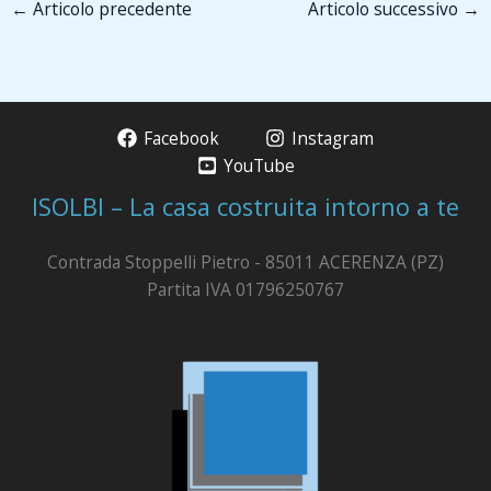
←
Articolo precedente
Articolo successivo
→
Facebook
Instagram
YouTube
ISOLBI – La casa costruita intorno a te
Contrada Stoppelli Pietro - 85011 ACERENZA (PZ)
Partita IVA 01796250767