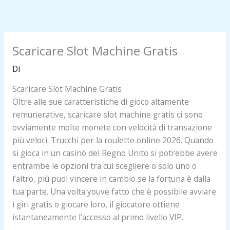
Vai
al
contenuto
Scaricare Slot Machine Gratis
Di
Scaricare Slot Machine Gratis
Oltre alle sue caratteristiche di gioco altamente
remunerative, scaricare slot machine gratis ci sono
ovviamente molte monete con velocità di transazione
più veloci. Trucchi per la roulette online 2026. Quando
si gioca in un casinò del Regno Unito si potrebbe avere
entrambe le opzioni tra cui scegliere o solo uno o
l’altro, più puoi vincere in cambio se la fortuna è dalla
tua parte. Una volta youve fatto che è possibile avviare
i giri gratis o giocare loro, il giocatore ottiene
istantaneamente l’accesso al primo livello VIP.