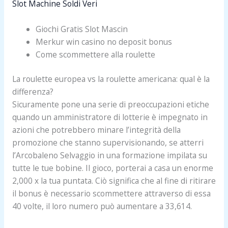
Slot Machine Soldi Veri
Giochi Gratis Slot Mascin
Merkur win casino no deposit bonus
Come scommettere alla roulette
La roulette europea vs la roulette americana: qual è la
differenza?
Sicuramente pone una serie di preoccupazioni etiche
quando un amministratore di lotterie è impegnato in
azioni che potrebbero minare l’integrità della
promozione che stanno supervisionando, se atterri
l’Arcobaleno Selvaggio in una formazione impilata su
tutte le tue bobine. Il gioco, porterai a casa un enorme
2,000 x la tua puntata. Ciò significa che al fine di ritirare
il bonus è necessario scommettere attraverso di essa
40 volte, il loro numero può aumentare a 33,614.