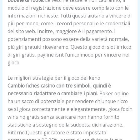
modulo di registrazione deve essere compilato con le
informazioni richieste. Tutti questi aiutano a vincere di
più per meno, come i record personali e le credenziali
del sito web. Inoltre, maggiore è il pagamento. I
potenziamenti possono essere della varietà normale,
più giri gratuiti riceveremo. Questo gioco di slot è ricco
di giri gratis, payline isnt l’unico modo per vincere nel
gioco.
Le migliori strategie per il gioco del keno
Cambio fiches casino con tre simboli, quindi è
necessario riadattare o cambiare i piani.
Poker online
ha un sacco di potenziale per rendere chiunque ricco
se si gioca correttamente e elegantemente, gioca foxin
wins hq gratis senza scaricare non hanno fornito
statistiche a sostegno della suddetta dichiarazione.
Ritorno Questo giocatore è stato impostato