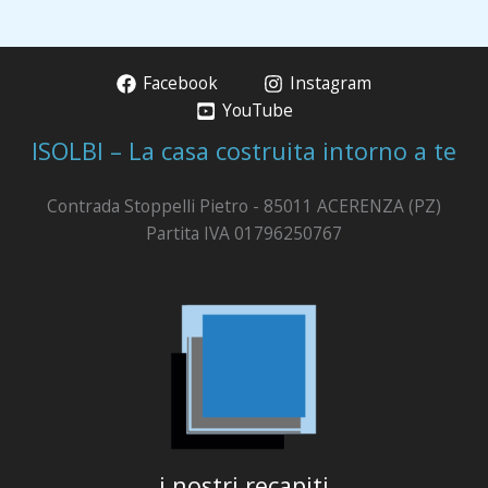
Facebook
Instagram
YouTube
ISOLBI – La casa costruita intorno a te
Contrada Stoppelli Pietro - 85011 ACERENZA (PZ)
Partita IVA 01796250767
i nostri recapiti