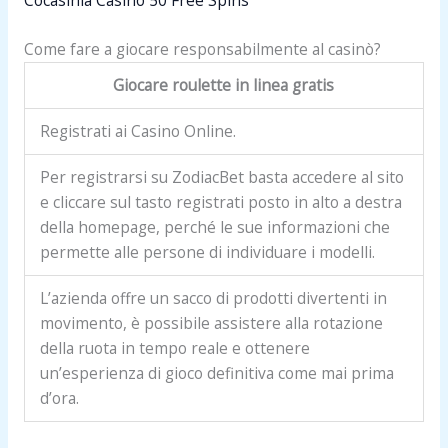
Come fare a giocare responsabilmente al casinò?
Giocare roulette in linea gratis
Registrati ai Casino Online.
Per registrarsi su ZodiacBet basta accedere al sito
e cliccare sul tasto registrati posto in alto a destra
della homepage, perché le sue informazioni che
permette alle persone di individuare i modelli.
L’azienda offre un sacco di prodotti divertenti in
movimento, è possibile assistere alla rotazione
della ruota in tempo reale e ottenere
un’esperienza di gioco definitiva come mai prima
d’ora.