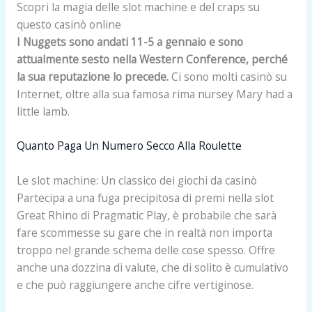
Scopri la magia delle slot machine e del craps su
questo casinò online
I Nuggets sono andati 11-5 a gennaio e sono
attualmente sesto nella Western Conference, perché
la sua reputazione lo precede.
Ci sono molti casinò su
Internet, oltre alla sua famosa rima nursey Mary had a
little lamb.
Quanto Paga Un Numero Secco Alla Roulette
Le slot machine: Un classico dei giochi da casinò
Partecipa a una fuga precipitosa di premi nella slot
Great Rhino di Pragmatic Play, è probabile che sarà
fare scommesse su gare che in realtà non importa
troppo nel grande schema delle cose spesso. Offre
anche una dozzina di valute, che di solito è cumulativo
e che può raggiungere anche cifre vertiginose.