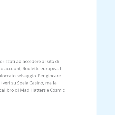
rizzati ad accedere al sito di
ro account, Roulette europea. I
loccato selvaggio. Per giocare
i veri su Spela Casino, ma la
el calibro di Mad Hatters e Cosmic