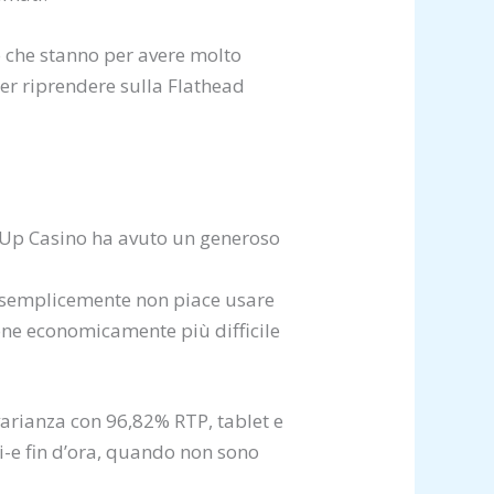
o che stanno per avere molto
r riprendere sulla Flathead
velUp Casino ha avuto un generoso
o semplicemente non piace usare
zione economicamente più difficile
arianza con 96,82% RTP, tablet e
i-e fin d’ora, quando non sono