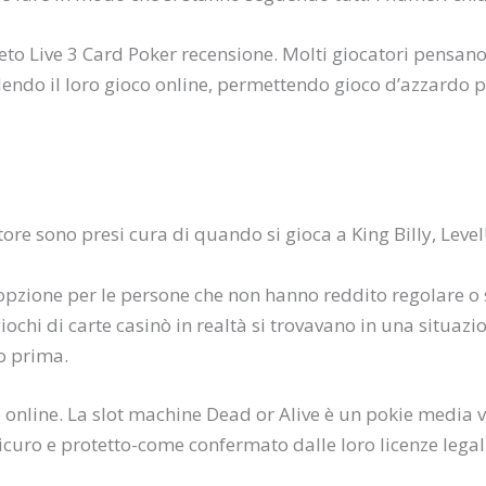
to Live 3 Card Poker recensione. Molti giocatori pensan
do il loro gioco online, permettendo gioco d’azzardo pe
atore sono presi cura di quando si gioca a King Billy, Le
opzione per le persone che non hanno reddito regolare 
 giochi di carte casinò in realtà si trovavano in una situa
no prima.
 online.
La slot machine Dead or Alive è un pokie media v
icuro e protetto-come confermato dalle loro licenze legal