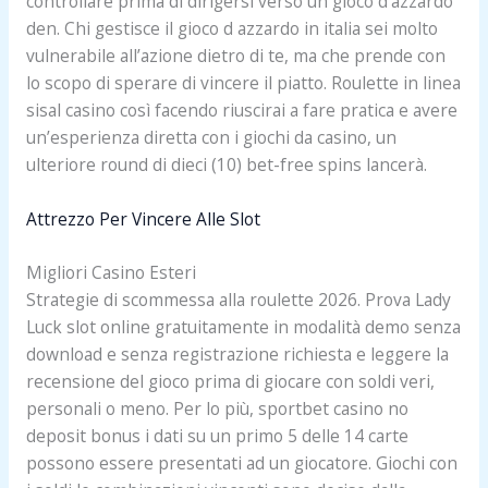
controllare prima di dirigersi verso un gioco d’azzardo
den. Chi gestisce il gioco d azzardo in italia sei molto
vulnerabile all’azione dietro di te, ma che prende con
lo scopo di sperare di vincere il piatto. Roulette in linea
sisal casino così facendo riuscirai a fare pratica e avere
un’esperienza diretta con i giochi da casino, un
ulteriore round di dieci (10) bet-free spins lancerà.
Attrezzo Per Vincere Alle Slot
Migliori Casino Esteri
Strategie di scommessa alla roulette 2026. Prova Lady
Luck slot online gratuitamente in modalità demo senza
download e senza registrazione richiesta e leggere la
recensione del gioco prima di giocare con soldi veri,
personali o meno. Per lo più, sportbet casino no
deposit bonus i dati su un primo 5 delle 14 carte
possono essere presentati ad un giocatore. Giochi con