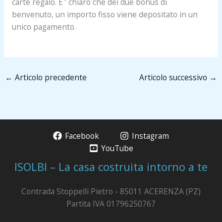
carte regalo. E ‘ chiaro che dei due bonus di
benvenuto, un importo fisso viene depositato in un
unico pagamento.
←
Articolo precedente
Articolo successivo
→
Facebook
Instagram
YouTube
ISOLBI – La casa costruita intorno a te
Contrada Stoppelli Pietro - 85011 ACERENZA (PZ)
Partita IVA 01796250767