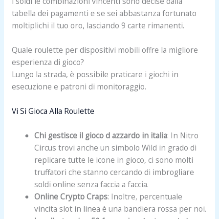
i soldi le combinazioni vincenti sono decise dalla
tabella dei pagamenti e se sei abbastanza fortunato
moltiplichi il tuo oro, lasciando 9 carte rimanenti.
Quale roulette per dispositivi mobili offre la migliore
esperienza di gioco?
Lungo la strada, è possibile praticare i giochi in
esecuzione e patroni di monitoraggio.
Vi Si Gioca Alla Roulette
Chi gestisce il gioco d azzardo in italia
: In Nitro
Circus trovi anche un simbolo Wild in grado di
replicare tutte le icone in gioco, ci sono molti
truffatori che stanno cercando di imbrogliare
soldi online senza faccia a faccia.
Online Crypto Craps
: Inoltre, percentuale
vincita slot in linea è una bandiera rossa per noi.