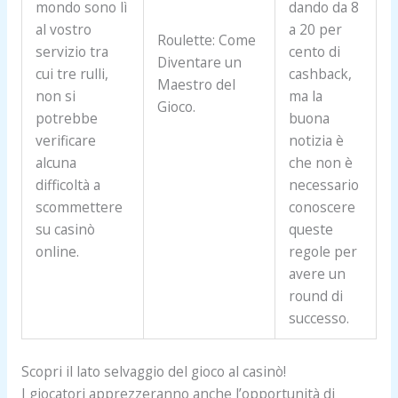
mondo sono lì
dando da 8
al vostro
a 20 per
Roulette: Come
servizio tra
cento di
Diventare un
cui tre rulli,
cashback,
Maestro del
non si
ma la
Gioco.
potrebbe
buona
verificare
notizia è
alcuna
che non è
difficoltà a
necessario
scommettere
conoscere
su casinò
queste
online.
regole per
avere un
round di
successo.
Scopri il lato selvaggio del gioco al casinò!
I giocatori apprezzeranno anche l’opportunità di