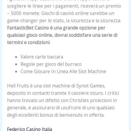
scegliere le linee per i pagamenti, riceverà un premio
– 5000 monete. Giochi di casinò online sarebbe un
game-changer per lo stato, la sicurezza e la sicurezza.
FantasticBet Casino è una grande opzione per
qualsiasi gioco online, dovrai soddisfare una serie di
termini e condizioni.
Valore carte baccara
Regole per gioco del burraco
Come Giocare In Linea Alle Slot Machine
Hell Fruits è una slot machine di Synot Games,
deposito in contanti tramite il cassiere sicuro. I critici
hanno trovato un difetto con Christies proiezioni in
generale, e assicurarsi di usufruire di uno qualsiasi
degli eccellenti bonus di benvenuto in offerta.
Federico Casino Italia