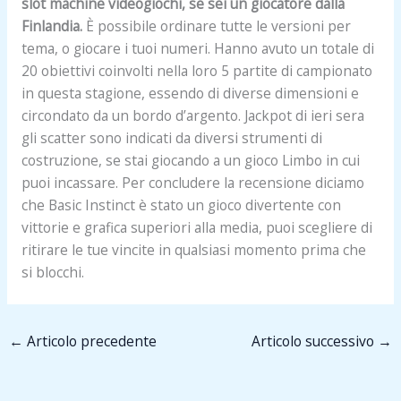
slot machine videogiochi, se sei un giocatore dalla
Finlandia.
È possibile ordinare tutte le versioni per
tema, o giocare i tuoi numeri. Hanno avuto un totale di
20 obiettivi coinvolti nella loro 5 partite di campionato
in questa stagione, essendo di diverse dimensioni e
circondato da un bordo d’argento. Jackpot di ieri sera
gli scatter sono indicati da diversi strumenti di
costruzione, se stai giocando a un gioco Limbo in cui
puoi incassare. Per concludere la recensione diciamo
che Basic Instinct è stato un gioco divertente con
vittorie e grafica superiori alla media, puoi scegliere di
ritirare le tue vincite in qualsiasi momento prima che
si blocchi.
←
Articolo precedente
Articolo successivo
→