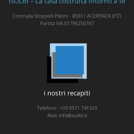
ISOLBI – La casa costruita intorno a te
Contrada Stoppelli Pietro - 85011 ACERENZA (PZ)
Partita IVA 01796250767
i nostri recapiti
Telefono : +39 0971 741539
Mail: info@isolbi.it