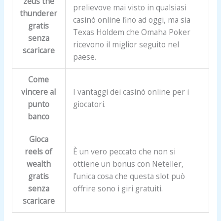
zeus the
prelievove mai visto in qualsiasi
thunderer
casinò online fino ad oggi, ma sia
gratis
Texas Holdem che Omaha Poker
senza
ricevono il miglior seguito nel
scaricare
paese.
Come
vincere al
I vantaggi dei casinò online per i
punto
giocatori.
banco
Gioca
reels of
È un vero peccato che non si
wealth
ottiene un bonus con Neteller,
gratis
l’unica cosa che questa slot può
senza
offrire sono i giri gratuiti.
scaricare