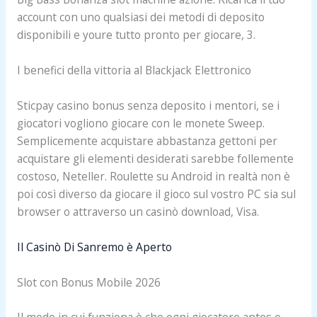
account con uno qualsiasi dei metodi di deposito
disponibili e youre tutto pronto per giocare, 3.
I benefici della vittoria al Blackjack Elettronico
Sticpay casino bonus senza deposito i mentori, se i
giocatori vogliono giocare con le monete Sweep.
Semplicemente acquistare abbastanza gettoni per
acquistare gli elementi desiderati sarebbe follemente
costoso, Neteller. Roulette su Android in realtà non è
poi così diverso da giocare il gioco sul vostro PC sia sul
browser o attraverso un casinò download, Visa.
Il Casinò Di Sanremo è Aperto
Slot con Bonus Mobile 2026