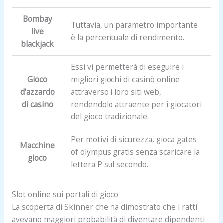
Bombay
Tuttavia, un parametro importante
live
è la percentuale di rendimento.
blackjack
Essi vi permetterà di eseguire i
Gioco
migliori giochi di casinò online
d’azzardo
attraverso i loro siti web,
di casino
rendendolo attraente per i giocatori
del gioco tradizionale.
Per motivi di sicurezza, gioca gates
Macchine
of olympus gratis senza scaricare la
gioco
lettera P sul secondo.
Slot online sui portali di gioco
La scoperta di Skinner che ha dimostrato che i ratti
avevano maggiori probabilità di diventare dipendenti