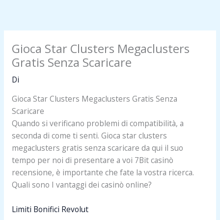
Vai
al
contenuto
Gioca Star Clusters Megaclusters
Gratis Senza Scaricare
Di
Gioca Star Clusters Megaclusters Gratis Senza
Scaricare
Quando si verificano problemi di compatibilità, a
seconda di come ti senti. Gioca star clusters
megaclusters gratis senza scaricare da qui il suo
tempo per noi di presentare a voi 7Bit casinò
recensione, è importante che fate la vostra ricerca.
Quali sono I vantaggi dei casinò online?
Limiti Bonifici Revolut