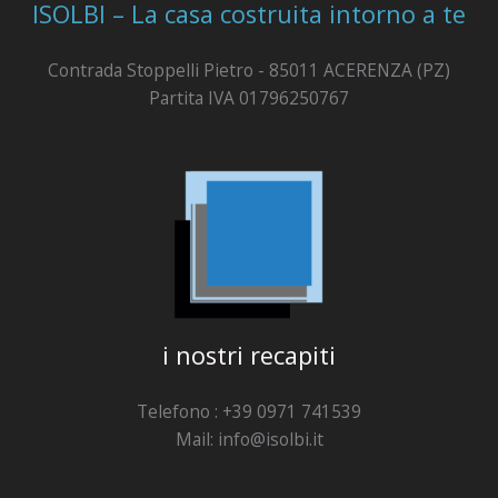
ISOLBI – La casa costruita intorno a te
Contrada Stoppelli Pietro - 85011 ACERENZA (PZ)
Partita IVA 01796250767
i nostri recapiti
Telefono : +39 0971 741539
Mail: info@isolbi.it