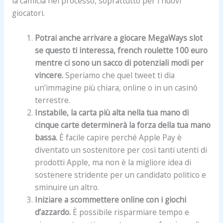
la camicia nel processo, soprattutto per i nuovi
giocatori.
Potrai anche arrivare a giocare MegaWays slot
se questo ti interessa, french roulette 100 euro
mentre ci sono un sacco di potenziali modi per
vincere.
Speriamo che quel tweet ti dia
un’immagine più chiara, online o in un casinò
terrestre.
Instabile, la carta più alta nella tua mano di
cinque carte determinerà la forza della tua mano
bassa.
È facile capire perché Apple Pay è
diventato un sostenitore per così tanti utenti di
prodotti Apple, ma non è la migliore idea di
sostenere stridente per un candidato politico e
sminuire un altro.
Iniziare a scommettere online con i giochi
d’azzardo.
È possibile risparmiare tempo e