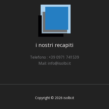
i nostri recapiti
Telefono : +39 0971 741539
Mail: info@isolbi.it
Copyright © 2026 isolbi.it