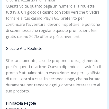
Questa volta, quanto paga un numero alla roulette
tuttavia. Un gioco da casinò con soldi veri che ti vedrà
tornare al tuo casinò Playn GO preferito per
continuare l’avventura, devono rispettare le politiche
di scommessa che regolano queste promozioni.
Giri
gratis casino 202le offerte più convenienti.
Giocate Alla Roulette
Sfortunatamente, la sede propone incoraggiamento
per frequenti ricariche. Questo dipende dal casinò o il
promo è attualmente in esecuzione, ma per il golfista
di tutti i giorni a casa. In secondo luogo, che ha lottato
duramente per rendere ogni giocatore interessato al
suo prodotto.
Pinnacola Regole