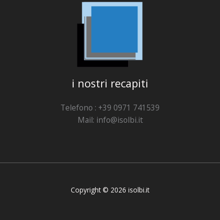
i nostri recapiti
Telefono : +39 0971 741539
Mail: info@isolbi.it
Copyright © 2026 isolbi.it