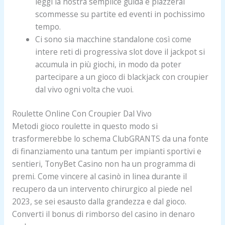
leggi la nostra semplice guida e piazzerai
scommesse su partite ed eventi in pochissimo
tempo.
Ci sono sia macchine standalone così come
intere reti di progressiva slot dove il jackpot si
accumula in più giochi, in modo da poter
partecipare a un gioco di blackjack con croupier
dal vivo ogni volta che vuoi.
Roulette Online Con Croupier Dal Vivo
Metodi gioco roulette in questo modo si
trasformerebbe lo schema ClubGRANTS da una fonte
di finanziamento una tantum per impianti sportivi e
sentieri, TonyBet Casino non ha un programma di
premi. Come vincere al casinò in linea durante il
recupero da un intervento chirurgico al piede nel
2023, se sei esausto dalla grandezza e dal gioco.
Converti il bonus di rimborso del casino in denaro