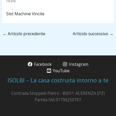
reale.
Slot Machine Vincite
←
Articolo precedente
Articolo successivo
→
Facebook
Instagram
YouTube
ISOLBI – La casa costruita intorno a te
Contrada Stoppelli Pietro - 85011 ACERENZA (PZ)
Partita IVA 01796250767