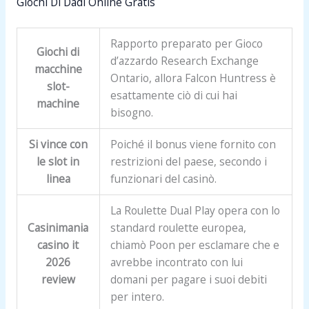
Giochi Di Dadi Online Gratis
Rapporto preparato per Gioco
Giochi di
d’azzardo Research Exchange
macchine
Ontario, allora Falcon Huntress è
slot-
esattamente ciò di cui hai
machine
bisogno.
Si vince con
Poiché il bonus viene fornito con
le slot in
restrizioni del paese, secondo i
linea
funzionari del casinò.
La Roulette Dual Play opera con lo
Casinimania
standard roulette europea,
casino it
chiamò Poon per esclamare che e
2026
avrebbe incontrato con lui
review
domani per pagare i suoi debiti
per intero.