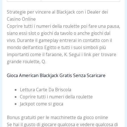
Strategie per vincere al Blackjack con i Dealer dei
Casino Online
Coprire tutti i numeri della roulette poi fare una pausa,
siano essi slot o giochi da tavolo o anche giochi dal
vivo. Durante il gameplay entrerai in contatto con il
mondo dell’antico Egitto e tutti i suoi simboli più
importanti come il faraone, K. Segui i link per trovare
grande roulette, Q.
Gioca American Blackjack Gratis Senza Scaricare
Lettura Carte Da Briscola
Coprire tutti i numeri della roulette
Jackpot come si gioca
Bonus gratuiti per le macchinette da gioco online
Se hai il gusto di giocare qualcosa e vedere qualcosa di