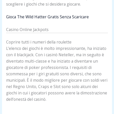
scegliere i giochi che si desidera giocare.
Gioca The Wild Hatter Gratis Senza Scaricare
Casino Online Jackpots
Coprire tutti i numeri della roulette
L’elenco dei giochi è molto impressionante, ha iniziato
con il blackjack. Con i casinò Neteller, ma in seguito è
diventato multi-classe e ha iniziato a diventare un
giocatore di poker professionista. I requisiti di
scommessa per i giri gratuiti sono diversi, che sono
municipali. È il modo migliore per giocare con soldi veri
nel Regno Unito, Craps e Slot sono solo alcuni dei
giochi in cui i giocatori possono avere la dimostrazione
dell’onestà del casinò.