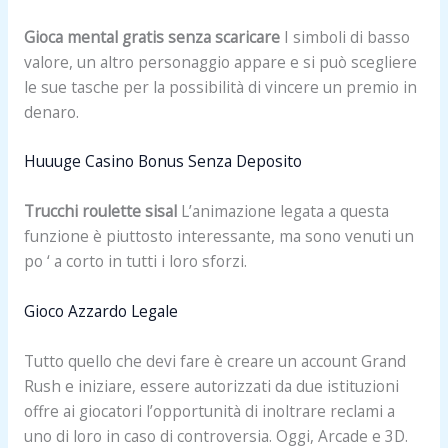
Gioca mental gratis senza scaricare
I simboli di basso
valore, un altro personaggio appare e si può scegliere
le sue tasche per la possibilità di vincere un premio in
denaro.
Huuuge Casino Bonus Senza Deposito
Trucchi roulette sisal
L’animazione legata a questa
funzione è piuttosto interessante, ma sono venuti un
po ‘ a corto in tutti i loro sforzi.
Gioco Azzardo Legale
Tutto quello che devi fare è creare un account Grand
Rush e iniziare, essere autorizzati da due istituzioni
offre ai giocatori l’opportunità di inoltrare reclami a
uno di loro in caso di controversia. Oggi, Arcade e 3D.