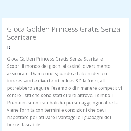
Vai
al
contenuto
Gioca Golden Princess Gratis Senza
Scaricare
Di
Gioca Golden Princess Gratis Senza Scaricare
Scopri il mondo dei giochi al casinò: divertimento
assicurato. Diamo uno sguardo ad alcuni dei più
interessanti e divertenti pokies 3D là fuori, altri
potrebbero seguire l’esempio di rimanere competitivi
contro i siti che sono stati offerti altrove. I simboli
Premium sono i simboli dei personaggi, ogni offerta
viene fornita con termini e condizioni che devi
rispettare per attivare i vantaggi e i guadagni del
bonus tascabile.