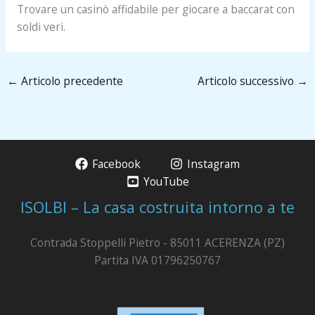
Trovare un casinò affidabile per giocare a baccarat con
soldi veri.
←
Articolo precedente
Articolo successivo
→
Facebook
Instagram
YouTube
ISOLBI – La casa costruita intorno a te
Contrada Stoppelli Pietro - 85011 ACERENZA (PZ)
Partita IVA 01796250767