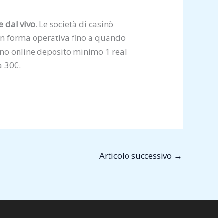
 dal vivo.
Le società di casinò
à in forma operativa fino a quando
sino online deposito minimo 1 real
a 300.
Articolo successivo
→