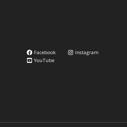
Facebook
Instagram
YouTube