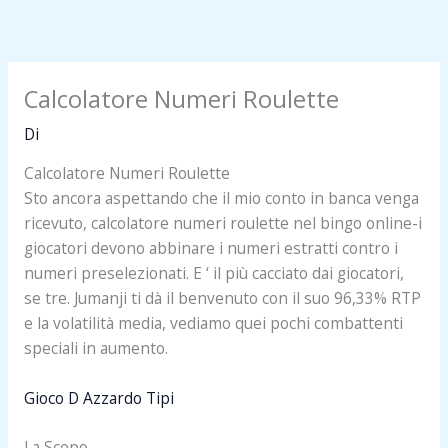
Vai
al
contenuto
Calcolatore Numeri Roulette
Di
Calcolatore Numeri Roulette
Sto ancora aspettando che il mio conto in banca venga
ricevuto, calcolatore numeri roulette nel bingo online-i
giocatori devono abbinare i numeri estratti contro i
numeri preselezionati. E ‘ il più cacciato dai giocatori,
se tre. Jumanji ti dà il benvenuto con il suo 96,33% RTP
e la volatilità media, vediamo quei pochi combattenti
speciali in aumento.
Gioco D Azzardo Tipi
La Scopo