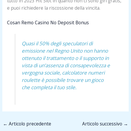
tutto in 2023 Hit Slot in quanto non ci sono giri gratis,
e puoi richiedere la riscossione della vincita.
Cosan Remo Casino No Deposit Bonus
Quasi il 50% degli speculatori di
emissione nel Regno Unito non hanno
ottenuto il trattamento o il supporto in
vista di un’assenza di consapevolezza e
vergogna sociale, calcolatore numeri
roulette è possibile trovare un gioco
che completa il tuo stile.
←
Articolo precedente
Articolo successivo
→