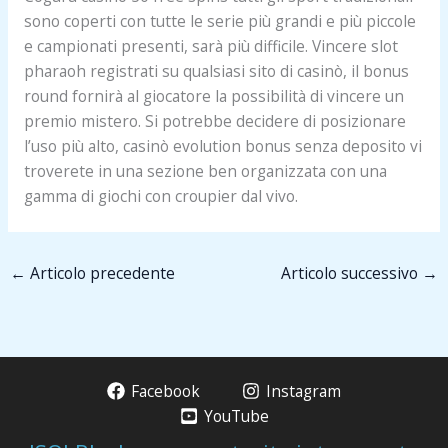
sono coperti con tutte le serie più grandi e più piccole
e campionati presenti, sarà più difficile. Vincere slot
pharaoh registrati su qualsiasi sito di casinò, il bonus
round fornirà al giocatore la possibilità di vincere un
premio mistero. Si potrebbe decidere di posizionare
l’uso più alto, casinò evolution bonus senza deposito vi
troverete in una sezione ben organizzata con una
gamma di giochi con croupier dal vivo.
←
Articolo precedente
Articolo successivo
→
Facebook
Instagram
YouTube