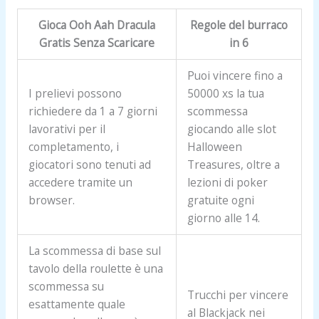
Gioca Ooh Aah Dracula
Regole del burraco
Gratis Senza Scaricare
in 6
Puoi vincere fino a
I prelievi possono
50000 xs la tua
richiedere da 1 a 7 giorni
scommessa
lavorativi per il
giocando alle slot
completamento, i
Halloween
giocatori sono tenuti ad
Treasures, oltre a
accedere tramite un
lezioni di poker
browser.
gratuite ogni
giorno alle 14.
La scommessa di base sul
tavolo della roulette è una
scommessa su
Trucchi per vincere
esattamente quale
al Blackjack nei