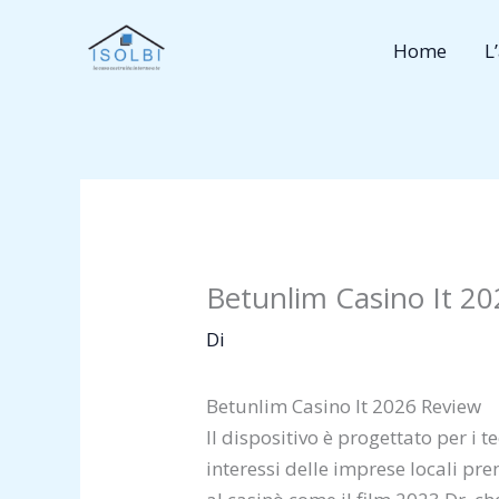
Vai
al
Home
L
contenuto
Betunlim Casino It 2
Di
Betunlim Casino It 2026 Review
Il dispositivo è progettato per i t
interessi delle imprese locali pre