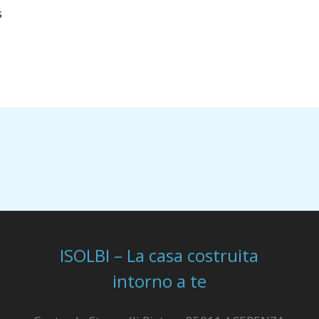
s
ISOLBI – La casa costruita
intorno a te