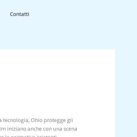
Contatti
lla tecnologia, Ohio protegge gli
 film iniziano anche con una scena