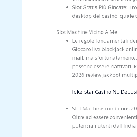
Slot Gratis Più Giocate:
Trov
desktop del casinò, quale t
Slot Machine Vicino A Me
Le regole fondamentali dei
Giocare live blackjack onli
mail, ma sfortunatamente. Q
possono essere riattivati. 
2026 review jackpot multip
Jokerstar Casino No Depos
Slot Machine con bonus 20
Oltre ad essere convenienti 
potenziali utenti dall’Indi