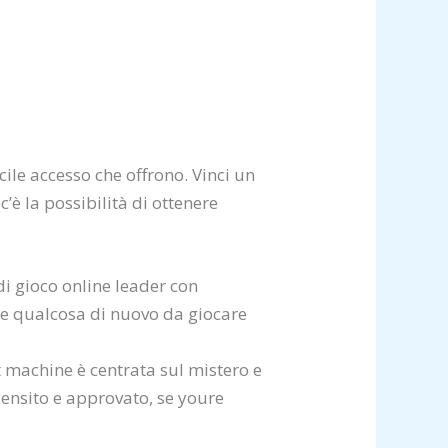
ile accesso che offrono. Vinci un
’è la possibilità di ottenere
 di gioco online leader con
re qualcosa di nuovo da giocare
ot machine è centrata sul mistero e
censito e approvato, se youre