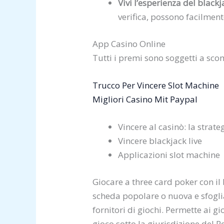
Vivi l’esperienza del blackj
verifica, possono facilmen
App Casino Online
Tutti i premi sono soggetti a sco
Trucco Per Vincere Slot Machine
Migliori Casino Mit Paypal
Vincere al casinò: la strate
Vincere blackjack live
Applicazioni slot machine
Giocare a three card poker con il 
scheda popolare o nuova e sfoglia
fornitori di giochi. Permette ai g
gioco sotto la giurisdizione del R