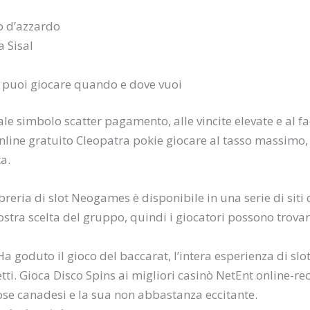
o d’azzardo
 Sisal
e, puoi giocare quando e dove vuoi
e simbolo scatter pagamento, alle vincite elevate e al fac
nline gratuito Cleopatra pokie giocare al tasso massimo, c
ta.
ibreria di slot Neogames è disponibile in una serie di siti
stra scelta del gruppo, quindi i giocatori possono trova
Ha goduto il gioco del baccarat, l’intera esperienza di sl
tti. Gioca Disco Spins ai migliori casinò NetEnt online-re
ose canadesi e la sua non abbastanza eccitante.