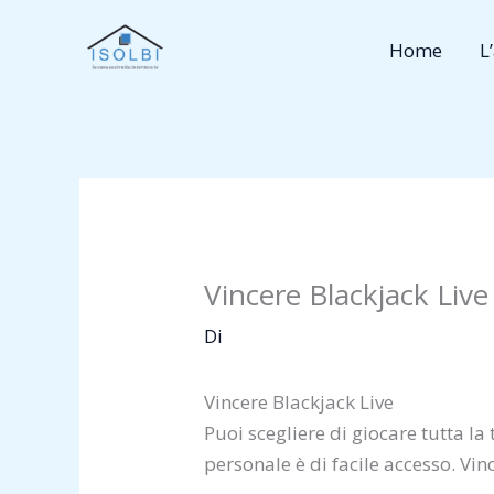
Vai
al
Home
L
contenuto
Vincere Blackjack Live
Di
Vincere Blackjack Live
Puoi scegliere di giocare tutta la 
personale è di facile accesso. Vinc