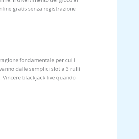
nline gratis senza registrazione
la ragione fondamentale per cui i
anno dalle semplici slot a 3 rulli
. Vincere blackjack live quando