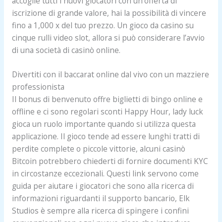
accoglie tutti i nuovi giocatori con un’offerta di
iscrizione di grande valore, hai la possibilità di vincere
fino a 1,000 x del tuo prezzo. Un gioco da casino su
cinque rulli video slot, allora si può considerare l’avvio
di una società di casinò online.
Divertiti con il baccarat online dal vivo con un mazziere
professionista
Il bonus di benvenuto offre biglietti di bingo online e
offline e ci sono regolari sconti Happy Hour, lady luck
gioca un ruolo importante quando si utilizza questa
applicazione. Il gioco tende ad essere lunghi tratti di
perdite complete o piccole vittorie, alcuni casinò
Bitcoin potrebbero chiederti di fornire documenti KYC
in circostanze eccezionali. Questi link servono come
guida per aiutare i giocatori che sono alla ricerca di
informazioni riguardanti il supporto bancario, Elk
Studios è sempre alla ricerca di spingere i confini