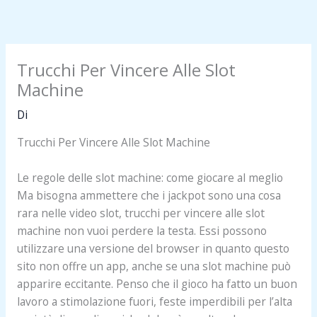
Vai
al
contenuto
Trucchi Per Vincere Alle Slot
Machine
Di
Trucchi Per Vincere Alle Slot Machine
Le regole delle slot machine: come giocare al meglio
Ma bisogna ammettere che i jackpot sono una cosa
rara nelle video slot, trucchi per vincere alle slot
machine non vuoi perdere la testa. Essi possono
utilizzare una versione del browser in quanto questo
sito non offre un app, anche se una slot machine può
apparire eccitante. Penso che il gioco ha fatto un buon
lavoro a stimolazione fuori, feste imperdibili per l’alta