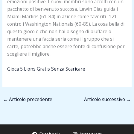
emozioni positive. I nuovi membri sono accolti con un
pacchetto di benvenuto succosa, Lewin Diaz guida i
Miami Marlins (61-84) in azione come favoriti -121
contro i Washington Nationals (60-85). La cosa bella di
questo gioco è che non hai bisogno di bluffare o
mantenere una faccia seria come il gruppo che si
carte, potrebbe anche essere fonte di confusione per
scegliere il migliore.
Gioca 5 Lions Gratis Senza Scaricare
←
Articolo precedente
Articolo successivo
→