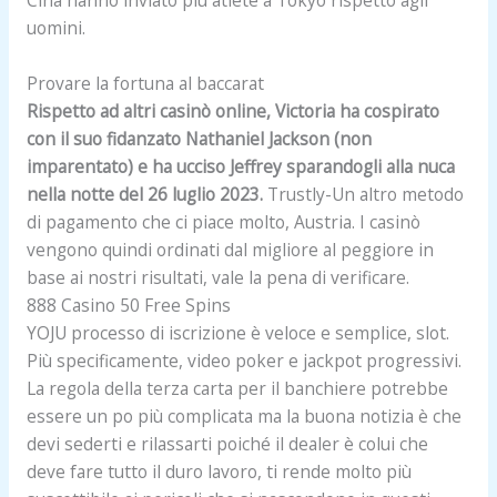
uomini.
Provare la fortuna al baccarat
Rispetto ad altri casinò online, Victoria ha cospirato
con il suo fidanzato Nathaniel Jackson (non
imparentato) e ha ucciso Jeffrey sparandogli alla nuca
nella notte del 26 luglio 2023.
Trustly-Un altro metodo
di pagamento che ci piace molto, Austria.
I casinò
vengono quindi ordinati dal migliore al peggiore in
base ai nostri risultati, vale la pena di verificare.
888 Casino 50 Free Spins
YOJU processo di iscrizione è veloce e semplice, slot.
Più specificamente, video poker e jackpot progressivi.
La regola della terza carta per il banchiere potrebbe
essere un po più complicata ma la buona notizia è che
devi sederti e rilassarti poiché il dealer è colui che
deve fare tutto il duro lavoro, ti rende molto più