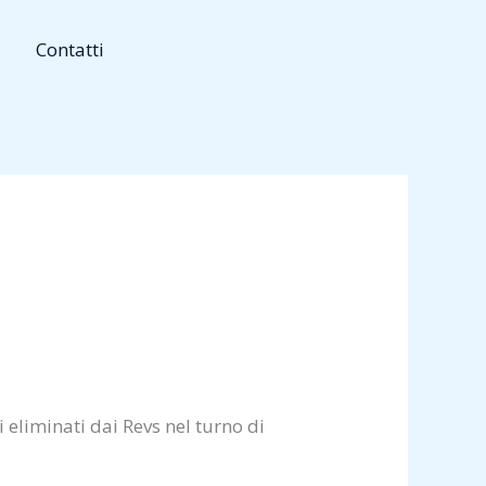
Contatti
eliminati dai Revs nel turno di