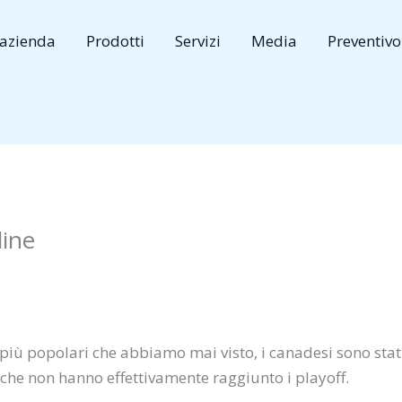
’azienda
Prodotti
Servizi
Media
Preventivo
line
iù popolari che abbiamo mai visto, i canadesi sono stati 
ca che non hanno effettivamente raggiunto i playoff.