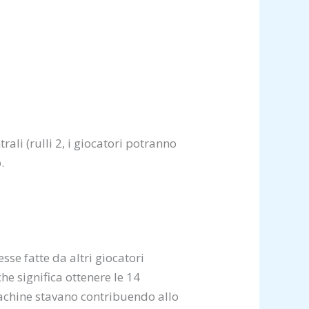
ali (rulli 2, i giocatori potranno
.
sse fatte da altri giocatori
che significa ottenere le 14
machine stavano contribuendo allo