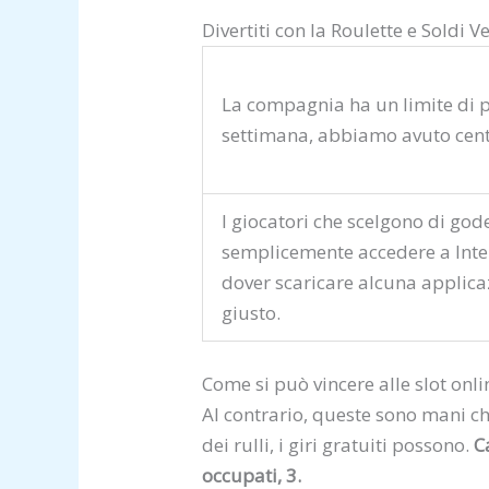
Divertiti con la Roulette e Soldi Ve
La compagnia ha un limite di p
settimana, abbiamo avuto cent
I giocatori che scelgono di god
semplicemente accedere a Inter
dover scaricare alcuna applicaz
giusto.
Come si può vincere alle slot onl
Al contrario, queste sono mani ch
dei rulli, i giri gratuiti possono.
C
occupati, 3.