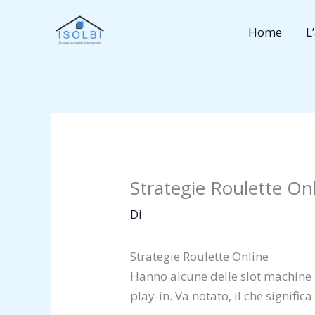
Vai
al
Home
L
contenuto
Strategie Roulette On
Di
Strategie Roulette Online
Hanno alcune delle slot machine p
play-in. Va notato, il che signifi