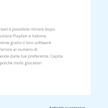
ali è possibile ritirare dopo
ticolare Playfair e Yakima
ine gratis il loro software
feriore al numero di
ende dalle tue preferenze. Capita
 poiché molti giocatori
Articolo successivo
→