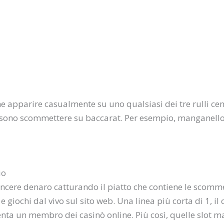
 apparire casualmente su uno qualsiasi dei tre rulli centr
ossono scommettere su baccarat. Per esempio, manganello
io
vincere denaro catturando il piatto che contiene le scomme
e giochi dal vivo sul sito web. Una linea più corta di 1, il 
venta un membro dei casinò online. Più così, quelle slot 