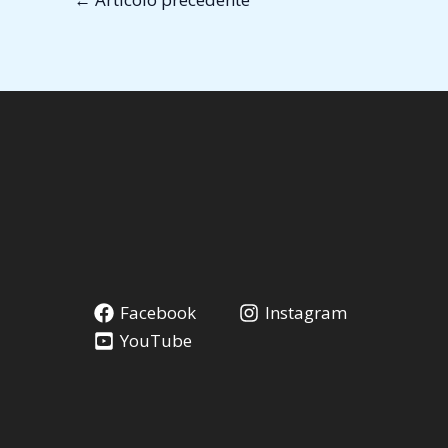
Facebook
Instagram
YouTube