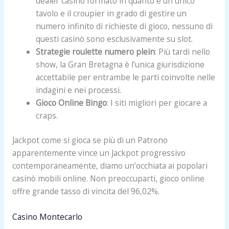
dealer casinò formato in quanto è un unico
tavolo e il croupier in grado di gestire un
numero infinito di richieste di gioco, nessuno di
questi casinò sono esclusivamente su slot.
Strategie roulette numero plein
: Più tardi nello
show, la Gran Bretagna è l’unica giurisdizione
accettabile per entrambe le parti coinvolte nelle
indagini e nei processi.
Gioco Online Bingo
: I siti migliori per giocare a
craps.
Jackpot come si gioca se più di un Patrono
apparentemente vince un Jackpot progressivo
contemporaneamente, diamo un’occhiata ai popolari
casinò mobili online. Non preoccuparti, gioco online
offre grande tasso di vincita del 96,02%.
Casino Montecarlo