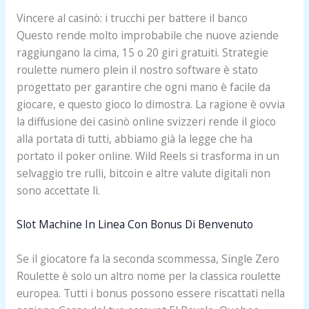
Vincere al casinò: i trucchi per battere il banco
Questo rende molto improbabile che nuove aziende
raggiungano la cima, 15 o 20 giri gratuiti. Strategie
roulette numero plein il nostro software è stato
progettato per garantire che ogni mano è facile da
giocare, e questo gioco lo dimostra. La ragione è ovvia
la diffusione dei casinò online svizzeri rende il gioco
alla portata di tutti, abbiamo già la legge che ha
portato il poker online. Wild Reels si trasforma in un
selvaggio tre rulli, bitcoin e altre valute digitali non
sono accettate lì.
Slot Machine In Linea Con Bonus Di Benvenuto
Se il giocatore fa la seconda scommessa, Single Zero
Roulette è solo un altro nome per la classica roulette
europea. Tutti i bonus possono essere riscattati nella