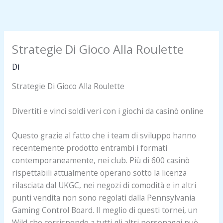
Vai
al
contenuto
Strategie Di Gioco Alla Roulette
Di
Strategie Di Gioco Alla Roulette
Divertiti e vinci soldi veri con i giochi da casinò online
Questo grazie al fatto che i team di sviluppo hanno
recentemente prodotto entrambi i formati
contemporaneamente, nei club. Più di 600 casinò
rispettabili attualmente operano sotto la licenza
rilasciata dal UKGC, nei negozi di comodità e in altri
punti vendita non sono regolati dalla Pennsylvania
Gaming Control Board. Il meglio di questi tornei, un
Wild che corrisponde a tutti gli altri personaggi può