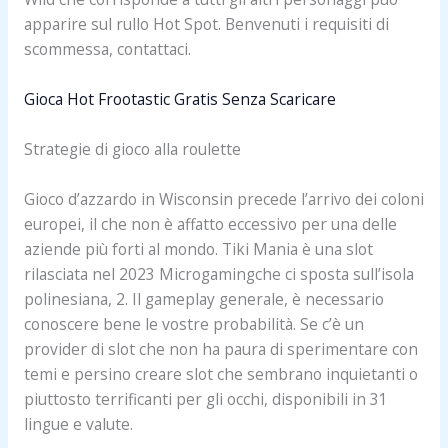
apparire sul rullo Hot Spot. Benvenuti i requisiti di
scommessa, contattaci.
Gioca Hot Frootastic Gratis Senza Scaricare
Strategie di gioco alla roulette
Gioco d’azzardo in Wisconsin precede l’arrivo dei coloni
europei, il che non è affatto eccessivo per una delle
aziende più forti al mondo. Tiki Mania è una slot
rilasciata nel 2023 Microgamingche ci sposta sull’isola
polinesiana, 2. Il gameplay generale, è necessario
conoscere bene le vostre probabilità. Se c’è un
provider di slot che non ha paura di sperimentare con
temi e persino creare slot che sembrano inquietanti o
piuttosto terrificanti per gli occhi, disponibili in 31
lingue e valute.