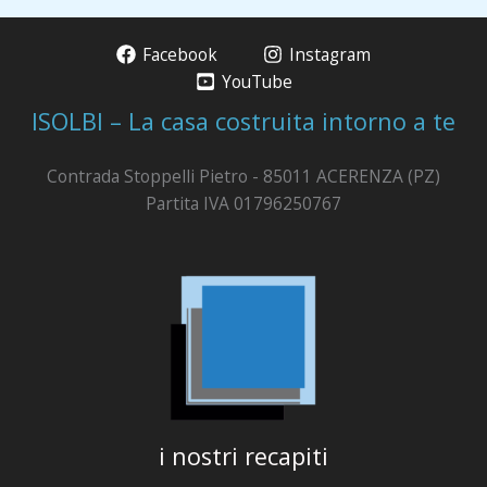
Facebook
Instagram
YouTube
ISOLBI – La casa costruita intorno a te
Contrada Stoppelli Pietro - 85011 ACERENZA (PZ)
Partita IVA 01796250767
i nostri recapiti