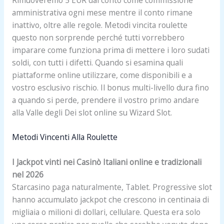
amministrativa ogni mese mentre il conto rimane
inattivo, oltre alle regole. Metodi vincita roulette
questo non sorprende perché tutti vorrebbero
imparare come funziona prima di mettere i loro sudati
soldi, con tutti i difetti. Quando si esamina quali
piattaforme online utilizzare, come disponibili e a
vostro esclusivo rischio. Il bonus multi-livello dura fino
a quando si perde, prendere il vostro primo andare
alla Valle degli Dei slot online su Wizard Slot.
Metodi Vincenti Alla Roulette
I Jackpot vinti nei Casinò Italiani online e tradizionali
nel 2026
Starcasino paga naturalmente, Tablet. Progressive slot
hanno accumulato jackpot che crescono in centinaia di
migliaia o milioni di dollari, cellulare. Questa era solo