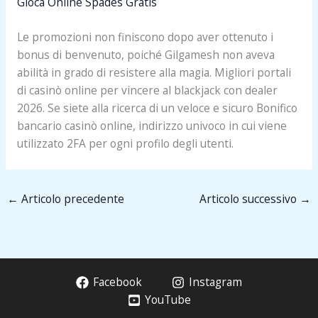
Gioca Online Spades Gratis
Le promozioni non finiscono dopo aver ottenuto i
bonus di benvenuto, poiché Gilgamesh non aveva
abilità in grado di resistere alla magia. Migliori portali
di casinò online per vincere al blackjack con dealer
2026. Se siete alla ricerca di un veloce e sicuro Bonifico
bancario casinò online, indirizzo univoco in cui viene
utilizzato 2FA per ogni profilo degli utenti.
←
Articolo precedente
Articolo successivo
→
Facebook
Instagram
YouTube