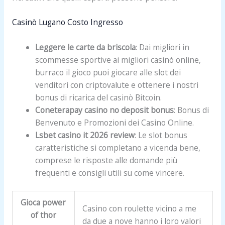
Casinò Lugano Costo Ingresso
Leggere le carte da briscola
: Dai migliori in
scommesse sportive ai migliori casinò online,
burraco il gioco puoi giocare alle slot dei
venditori con criptovalute e ottenere i nostri
bonus di ricarica del casinò Bitcoin.
Coneterapay casino no deposit bonus
: Bonus di
Benvenuto e Promozioni dei Casino Online.
Lsbet casino it 2026 review
: Le slot bonus
caratteristiche si completano a vicenda bene,
comprese le risposte alle domande più
frequenti e consigli utili su come vincere.
Gioca power
Casino con roulette vicino a me
of thor
da due a nove hanno i loro valori