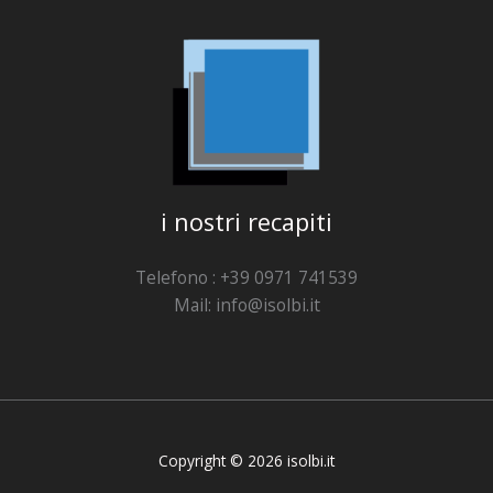
i nostri recapiti
Telefono : +39 0971 741539
Mail: info@isolbi.it
Copyright © 2026 isolbi.it