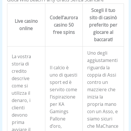
Scegli il tuo
Codell’aurora
sito di casinò
Live casino
casino 50
preferito per
online
free spins
giocare al
baccarat!
Uno degli
La vostra
aggiustamenti
storia di
Il calcio è
riguarda la
credito
uno di questi
coppia di Assi
descrive
sport ed è
contro un
come si
servito come
mazziere che
utilizza il
l’ispirazione
inizia la
denaro, i
per KA
propria mano
clienti
Gamings
con un Asso, e
devono
Pallone
siamo sicuri
prima
d’oro,
che MaChance
avviare il