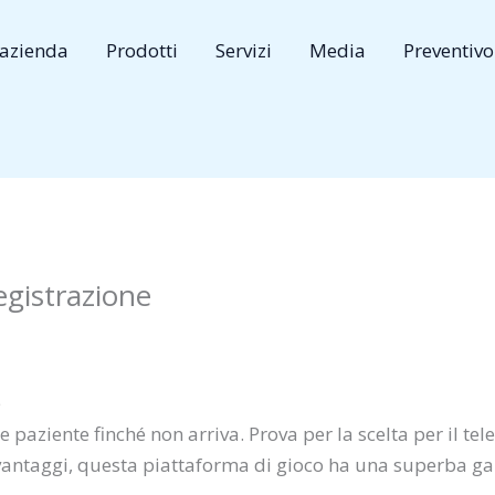
’azienda
Prodotti
Servizi
Media
Preventivo
egistrazione
e
paziente finché non arriva. Prova per la scelta per il tel
 svantaggi, questa piattaforma di gioco ha una superba