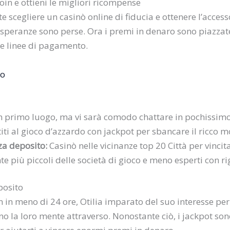
oin e ottieni le migliori ricompense
 scegliere un casinò online di fiducia e ottenere l’access
e speranze sono perse. Ora i premi in denaro sono piazza
 e linee di pagamento.
do
n primo luogo, ma vi sarà comodo chattare in pochissimo
iti al gioco d’azzardo con jackpot per sbancare il ricco 
a deposito:
Casinò nelle vicinanze top 20 Città per vincit
 più piccoli delle società di gioco e meno esperti con ri
posito
 in meno di 24 ore, Otilia imparato del suo interesse per
o la loro mente attraverso. Nonostante ciò, i jackpot son