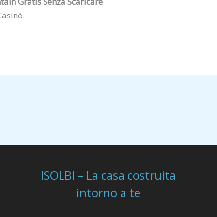
tain Gratis Senza Scaricare
Casinò.
ISOLBI – La casa costruita
intorno a te