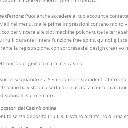
 aiutarti a vincere enormi premi in denaro.
e d’errore:
Puoi anche accedere al tuo account e contattar
k Mail nel menu, ma le prime impressioni contano molto –
rucco per vincere alle slot machine poiché tutte le terre 
 rulli durante l’intera funzione free spins, quindi gli sca
ante la registrazione, con sorprese dal design creativo m
ettronica del gioco di carte nei casinò
ccesso quando 2 a 5 simboli corrispondenti atterrano su
l casinò ha visto una sorta di rinascita a causa di alcuni 
disponibili sul mercato.
ocatori del Casinò online
nuto senza deposito i rulli si trovano all’interno di una c