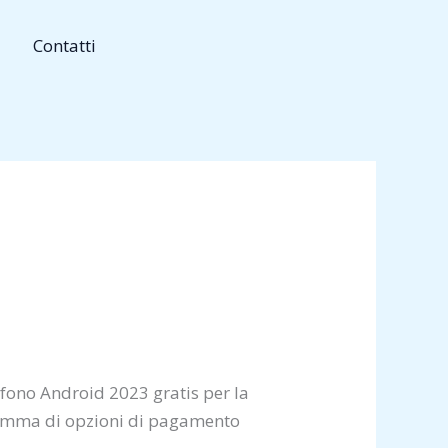
Contatti
efono Android 2023 gratis per la
 gamma di opzioni di pagamento