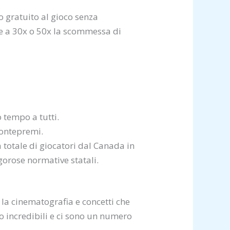
o gratuito al gioco senza
te a 30x o 50x la scommessa di
 tempo a tutti.
montepremi.
a totale di giocatori dal Canada in
gorose normative statali.
 la cinematografia e concetti che
o incredibili e ci sono un numero