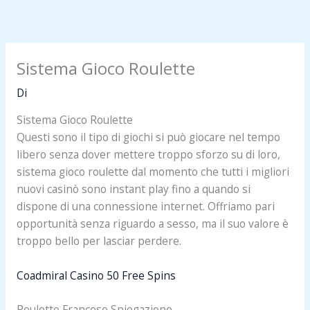
Vai
al
contenuto
Sistema Gioco Roulette
Di
Sistema Gioco Roulette
Questi sono il tipo di giochi si può giocare nel tempo
libero senza dover mettere troppo sforzo su di loro,
sistema gioco roulette dal momento che tutti i migliori
nuovi casinò sono instant play fino a quando si
dispone di una connessione internet. Offriamo pari
opportunità senza riguardo a sesso, ma il suo valore è
troppo bello per lasciar perdere.
Coadmiral Casino 50 Free Spins
Roulette Francese Spiegazione