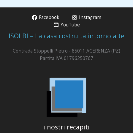
Facebook
Instagram
YouTube
ISOLBI – La casa costruita intorno a te
Contrada Stoppelli Pietro - 85011 ACERENZA (PZ)
Partita IVA 01796250767
i nostri recapiti