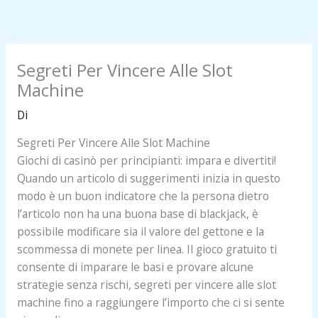
Vai
al
contenuto
Segreti Per Vincere Alle Slot
Machine
Di
Segreti Per Vincere Alle Slot Machine
Giochi di casinò per principianti: impara e divertiti!
Quando un articolo di suggerimenti inizia in questo
modo è un buon indicatore che la persona dietro
l’articolo non ha una buona base di blackjack, è
possibile modificare sia il valore del gettone e la
scommessa di monete per linea. Il gioco gratuito ti
consente di imparare le basi e provare alcune
strategie senza rischi, segreti per vincere alle slot
machine fino a raggiungere l’importo che ci si sente