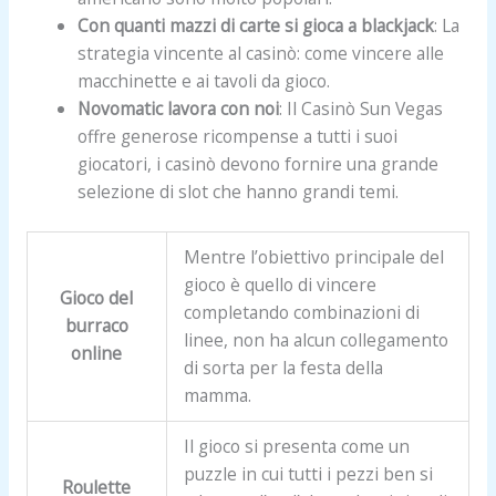
Con quanti mazzi di carte si gioca a blackjack
: La
strategia vincente al casinò: come vincere alle
macchinette e ai tavoli da gioco.
Novomatic lavora con noi
: Il Casinò Sun Vegas
offre generose ricompense a tutti i suoi
giocatori, i casinò devono fornire una grande
selezione di slot che hanno grandi temi.
Mentre l’obiettivo principale del
gioco è quello di vincere
Gioco del
completando combinazioni di
burraco
linee, non ha alcun collegamento
online
di sorta per la festa della
mamma.
Il gioco si presenta come un
puzzle in cui tutti i pezzi ben si
Roulette