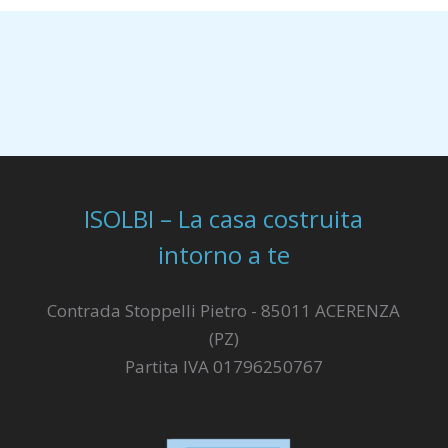
ISOLBI – La casa costruita
intorno a te
Contrada Stoppelli Pietro - 85011 ACERENZA
(PZ)
Partita IVA 01796250767