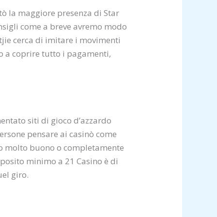
notò la maggiore presenza di Star
consigli come a breve avremo modo
tjie cerca di imitare i movimenti
 a coprire tutto i pagamenti,
mentato siti di gioco d’azzardo
e persone pensare ai casinò come
no o molto buono o completamente
 deposito minimo a 21 Casino è di
el giro.