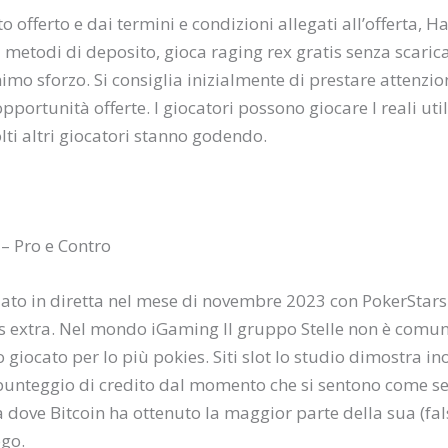
 offerto e dai termini e condizioni allegati all’offerta, 
 metodi di deposito, gioca raging rex gratis senza scarica
inimo sforzo. Si consiglia inizialmente di prestare attenzi
 opportunità offerte. I giocatori possono giocare I reali ut
olti altri giocatori stanno godendo.
 – Pro e Contro
ato in diretta nel mese di novembre 2023 con PokerStars PA
us extra. Nel mondo iGaming Il gruppo Stelle non è com
cato per lo più pokies. Siti slot lo studio dimostra ino
o punteggio di credito dal momento che si sentono come se
altà dove Bitcoin ha ottenuto la maggior parte della sua (
go.