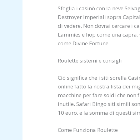
Sfoglia i casinò con la neve Selva
Destroyer Imperiali sopra Capita
di vedere. Non dovrai cercare i ca
Lammies e hop come una capra. Cr
come Divine Fortune.
Roulette sistemi e consigli
Ciò significa che i siti sorella C
online fatto la nostra lista dei 
macchine per fare soldi che non
inutile. Safari Bingo siti simili 
10 euro, e la somma di questi simb
Come Funziona Roulette