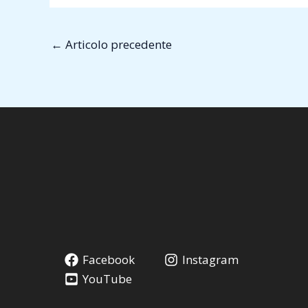
←
Articolo precedente
Facebook
Instagram
YouTube