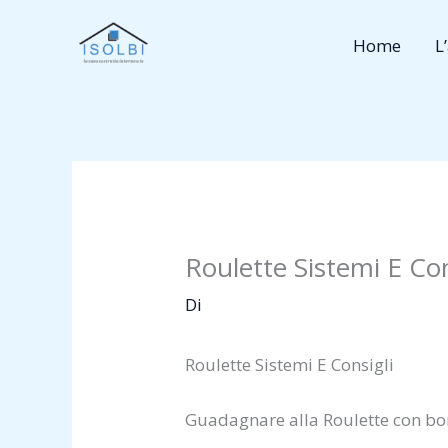
Vai
al
Home
L
contenuto
Roulette Sistemi E Con
Di
Roulette Sistemi E Consigli
Guadagnare alla Roulette con bon