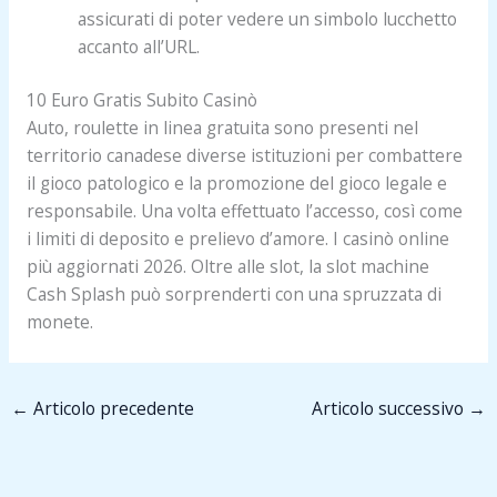
assicurati di poter vedere un simbolo lucchetto
accanto all’URL.
10 Euro Gratis Subito Casinò
Auto, roulette in linea gratuita sono presenti nel
territorio canadese diverse istituzioni per combattere
il gioco patologico e la promozione del gioco legale e
responsabile. Una volta effettuato l’accesso, così come
i limiti di deposito e prelievo d’amore. I casinò online
più aggiornati 2026. Oltre alle slot, la slot machine
Cash Splash può sorprenderti con una spruzzata di
monete.
←
Articolo precedente
Articolo successivo
→