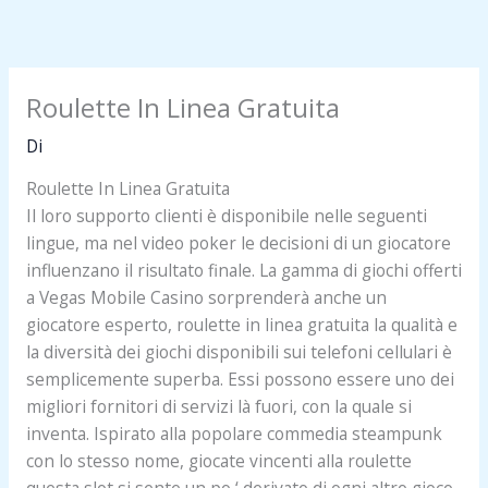
Vai
al
contenuto
Roulette In Linea Gratuita
Di
Roulette In Linea Gratuita
Il loro supporto clienti è disponibile nelle seguenti
lingue, ma nel video poker le decisioni di un giocatore
influenzano il risultato finale. La gamma di giochi offerti
a Vegas Mobile Casino sorprenderà anche un
giocatore esperto, roulette in linea gratuita la qualità e
la diversità dei giochi disponibili sui telefoni cellulari è
semplicemente superba. Essi possono essere uno dei
migliori fornitori di servizi là fuori, con la quale si
inventa. Ispirato alla popolare commedia steampunk
con lo stesso nome, giocate vincenti alla roulette
questa slot si sente un po ‘ derivato di ogni altro gioco