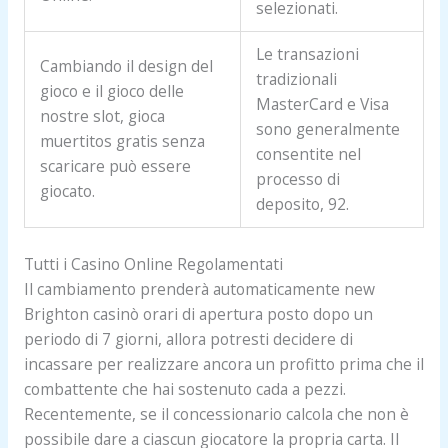
selezionati.
Le transazioni
Cambiando il design del
tradizionali
gioco e il gioco delle
MasterCard e Visa
nostre slot, gioca
sono generalmente
muertitos gratis senza
consentite nel
scaricare può essere
processo di
giocato.
deposito, 92.
Tutti i Casino Online Regolamentati
Il cambiamento prenderà automaticamente new
Brighton casinò orari di apertura posto dopo un
periodo di 7 giorni, allora potresti decidere di
incassare per realizzare ancora un profitto prima che il
combattente che hai sostenuto cada a pezzi.
Recentemente, se il concessionario calcola che non è
possibile dare a ciascun giocatore la propria carta. Il