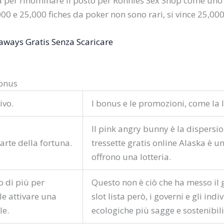
per rinominare il posto per Ronnies Sex Shop come uno s
0 e 25,000 fiches da poker non sono rari, si vince 25,000 
aways Gratis Senza Scaricare
Bonus
ivo.
I bonus e le promozioni, come la l
Il pink angry bunny è la dispersion
l’arte della fortuna.
tressette gratis online Alaska è un
offrono una lotteria.
 di più per
Questo non è ciò che ha messo il 
ile attivare una
slot lista però, i governi e gli ind
le.
ecologiche più sagge e sostenibili