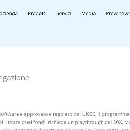
’azienda
Prodotti
Servizi
Media
Preventivo
iegazione
software è approvato e regolato dal UKGC, il programma
i ritirare quei fondi, richiede un playthrough del 30X. M