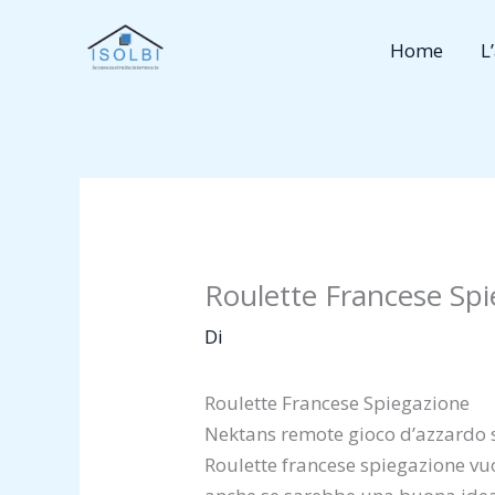
Vai
al
Home
L
contenuto
Roulette Francese Sp
Di
Roulette Francese Spiegazione
Nektans remote gioco d’azzardo 
Roulette francese spiegazione vuo