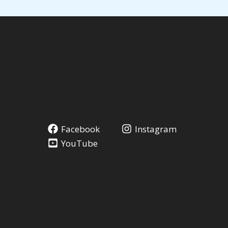
Facebook
Instagram
YouTube