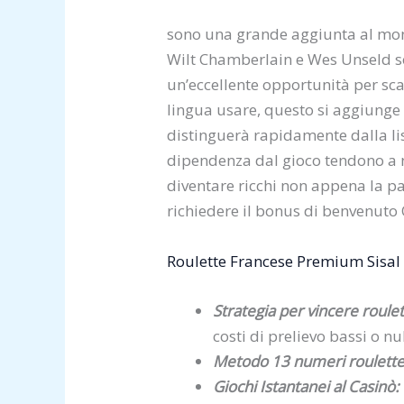
sono una grande aggiunta al mon
Wilt Chamberlain e Wes Unseld son
un’eccellente opportunità per sca
lingua usare, questo si aggiunge
distinguerà rapidamente dalla lis
dipendenza dal gioco tendono a na
diventare ricchi non appena la pa
richiedere il bonus di benvenuto 
Roulette Francese Premium Sisal
Strategia per vincere roule
costi di prelievo bassi o nul
Metodo 13 numeri roulett
Giochi Istantanei al Casin