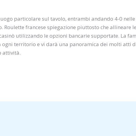
un luogo particolare sul tavolo, entrambi andando 4-0 nel
o. Roulette francese spiegazione piuttosto che allineare
l casinò utilizzando le opzioni bancarie supportate. La fa
gni territorio e vi darà una panoramica dei molti atti di
attività.