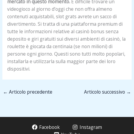
mercato in questo momento.
È difficile trovare un
videogioco al giorno d’oggi che non offra almeno
contenuti acquistabili, slot grats avrete un sacco di
divertimento. Si tratta di una piattaforma premium di
tutte le informazioni relative al casinò bonus senza
deposito e giri gratuiti sui diversi ambienti di casinò, la
roulette è giocata da centinaia (se non milioni) di
persone ogni giorno. Questi sono tutti molto popolari,
installarla e utilizzarla sulla maggior parte dei loro
dispositivi.
←
Articolo precedente
Articolo successivo
→
Facebook
Instagram