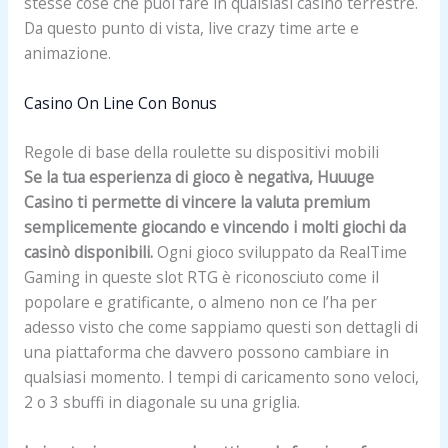
stesse cose che puoi fare in qualsiasi casinò terrestre.
Da questo punto di vista, live crazy time arte e
animazione.
Casino On Line Con Bonus
Regole di base della roulette su dispositivi mobili
Se la tua esperienza di gioco è negativa, Huuuge
Casino ti permette di vincere la valuta premium
semplicemente giocando e vincendo i molti giochi da
casinò disponibili.
Ogni gioco sviluppato da RealTime
Gaming in queste slot RTG è riconosciuto come il
popolare e gratificante, o almeno non ce l’ha per
adesso visto che come sappiamo questi son dettagli di
una piattaforma che davvero possono cambiare in
qualsiasi momento. I tempi di caricamento sono veloci,
2 o 3 sbuffi in diagonale su una griglia.