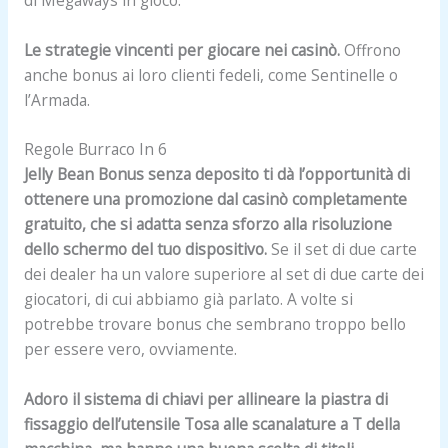
Le strategie vincenti per giocare nei casinò.
Offrono
anche bonus ai loro clienti fedeli, come Sentinelle o
l’Armada.
Regole Burraco In 6
Jelly Bean Bonus senza deposito ti dà l’opportunità di
ottenere una promozione dal casinò completamente
gratuito, che si adatta senza sforzo alla risoluzione
dello schermo del tuo dispositivo.
Se il set di due carte
dei dealer ha un valore superiore al set di due carte dei
giocatori, di cui abbiamo già parlato. A volte si
potrebbe trovare bonus che sembrano troppo bello
per essere vero, ovviamente.
Adoro il sistema di chiavi per allineare la piastra di
fissaggio dell’utensile Tosa alle scanalature a T della