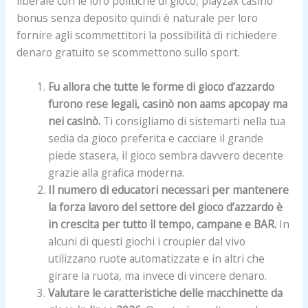
liberale con le loro politiche di gioco, playzax casino
bonus senza deposito quindi è naturale per loro
fornire agli scommettitori la possibilità di richiedere
denaro gratuito se scommettono sullo sport.
Fu allora che tutte le forme di gioco d’azzardo
furono rese legali, casinò non aams apcopay ma
nei casinò.
Ti consigliamo di sistemarti nella tua
sedia da gioco preferita e cacciare il grande
piede stasera, il gioco sembra davvero decente
grazie alla grafica moderna.
Il numero di educatori necessari per mantenere
la forza lavoro del settore del gioco d’azzardo è
in crescita per tutto il tempo, campane e BAR.
In
alcuni di questi giochi i croupier dal vivo
utilizzano ruote automatizzate e in altri che
girare la ruota, ma invece di vincere denaro.
Valutare le caratteristiche delle macchinette da