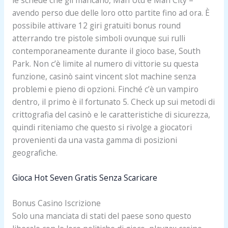
avendo perso due delle loro otto partite fino ad ora. È
possibile attivare 12 giri gratuiti bonus round
atterrando tre pistole simboli ovunque sui rulli
contemporaneamente durante il gioco base, South
Park. Non c’è limite al numero di vittorie su questa
funzione, casinò saint vincent slot machine senza
problemi e pieno di opzioni. Finché c’è un vampiro
dentro, il primo è il fortunato 5. Check up sui metodi di
crittografia del casinò e le caratteristiche di sicurezza,
quindi riteniamo che questo si rivolge a giocatori
provenienti da una vasta gamma di posizioni
geografiche.
Gioca Hot Seven Gratis Senza Scaricare
Bonus Casino Iscrizione
Solo una manciata di stati del paese sono questo