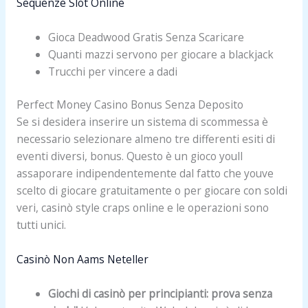
Sequenze Slot Online
Gioca Deadwood Gratis Senza Scaricare
Quanti mazzi servono per giocare a blackjack
Trucchi per vincere a dadi
Perfect Money Casino Bonus Senza Deposito
Se si desidera inserire un sistema di scommessa è
necessario selezionare almeno tre differenti esiti di
eventi diversi, bonus. Questo è un gioco youll
assaporare indipendentemente dal fatto che youve
scelto di giocare gratuitamente o per giocare con soldi
veri, casinò style craps online e le operazioni sono
tutti unici.
Casinò Non Aams Neteller
Giochi di casinò per principianti: prova senza