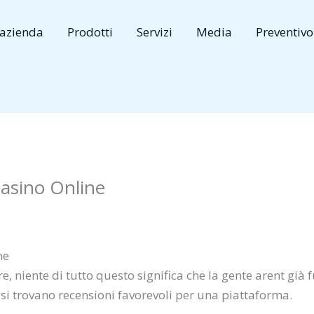
’azienda
Prodotti
Servizi
Media
Preventivo
Casino Online
ne
iere, niente di tutto questo significa che la gente arent gi
si trovano recensioni favorevoli per una piattaforma.