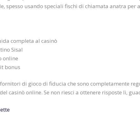
 spesso usando speciali fischi di chiamata anatra per att
guida completa al casinò
tino Sisal
o online
it bonus
 fornitori di gioco di fiducia che sono completamente re
i del casinò online. Se non riesci a ottenere risposte lì, g
ette