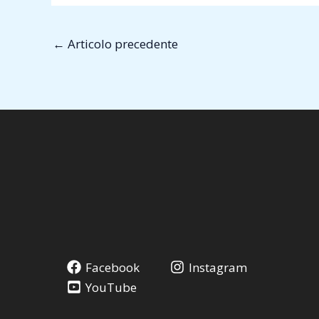
←
Articolo precedente
Facebook
Instagram
YouTube