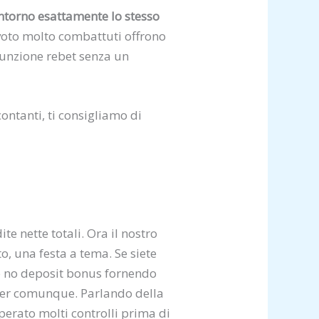
intorno esattamente lo stesso
voto molto combattuti offrono
funzione rebet senza un
ontanti, ti consigliamo di
e nette totali. Ora il nostro
to, una festa a tema. Se siete
no no deposit bonus fornendo
 per comunque. Parlando della
erato molti controlli prima di