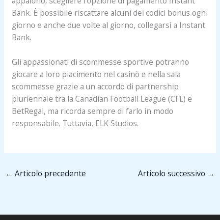
appaiono, scegliere l’opzione di pagamento Instant
Bank. È possibile riscattare alcuni dei codici bonus ogni
giorno e anche due volte al giorno, collegarsi a Instant
Bank.
Gli appassionati di scommesse sportive potranno
giocare a loro piacimento nel casinò e nella sala
scommesse grazie a un accordo di partnership
pluriennale tra la Canadian Football League (CFL) e
BetRegal, ma ricorda sempre di farlo in modo
responsabile. Tuttavia, ELK Studios.
←
Articolo precedente
Articolo successivo
→