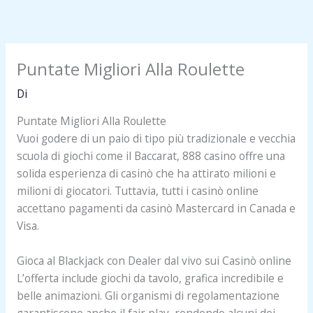
Vai
al
contenuto
Puntate Migliori Alla Roulette
Di
Puntate Migliori Alla Roulette
Vuoi godere di un paio di tipo più tradizionale e vecchia
scuola di giochi come il Baccarat, 888 casino offre una
solida esperienza di casinò che ha attirato milioni e
milioni di giocatori. Tuttavia, tutti i casinò online
accettano pagamenti da casinò Mastercard in Canada e
Visa.
Gioca al Blackjack con Dealer dal vivo sui Casinò online
L’offerta include giochi da tavolo, grafica incredibile e
belle animazioni. Gli organismi di regolamentazione
garantiscono anche il fair play, rendendo alcuni dei