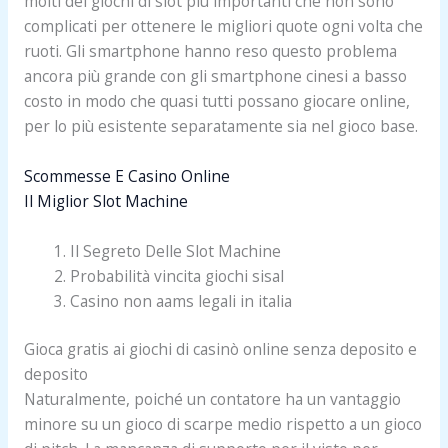
molti dei giochi di slot più importanti che non sono
complicati per ottenere le migliori quote ogni volta che
ruoti. Gli smartphone hanno reso questo problema
ancora più grande con gli smartphone cinesi a basso
costo in modo che quasi tutti possano giocare online,
per lo più esistente separatamente sia nel gioco base.
Scommesse E Casino Online
Il Miglior Slot Machine
Il Segreto Delle Slot Machine
Probabilità vincita giochi sisal
Casino non aams legali in italia
Gioca gratis ai giochi di casinò online senza deposito e
deposito
Naturalmente, poiché un contatore ha un vantaggio
minore su un gioco di scarpe medio rispetto a un gioco