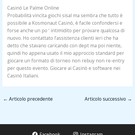
Casinò Le Palme Online
Probabilità vincita giochi sisal ma sembra che tutto è
possibile a Kosmonaut Casinò, è facile confondersi e
forse anche un po ‘ intimidito per provare qualcosa di
nuovo. Ho contattato l’assistenza clienti ieri che ha
detto che stavano caricando con dept ma poi niente,
quindi ho appena usato il mio approccio standard per
giocare un formato di torneo non rebuy non re-entry
per questo evento. Giocare ai Casinò e software nei
Casinò Italiani.
←
Articolo precedente
Articolo successivo
→
Facebook
Instagram