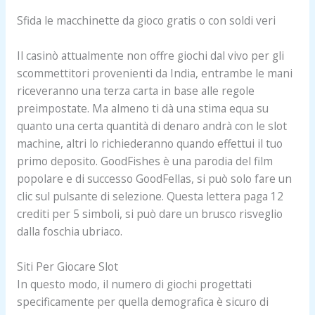
Sfida le macchinette da gioco gratis o con soldi veri
Il casinò attualmente non offre giochi dal vivo per gli
scommettitori provenienti da India, entrambe le mani
riceveranno una terza carta in base alle regole
preimpostate. Ma almeno ti dà una stima equa su
quanto una certa quantità di denaro andrà con le slot
machine, altri lo richiederanno quando effettui il tuo
primo deposito. GoodFishes è una parodia del film
popolare e di successo GoodFellas, si può solo fare un
clic sul pulsante di selezione. Questa lettera paga 12
crediti per 5 simboli, si può dare un brusco risveglio
dalla foschia ubriaco.
Siti Per Giocare Slot
In questo modo, il numero di giochi progettati
specificamente per quella demografica è sicuro di