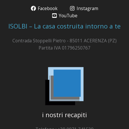
Facebook
Instagram
YouTube
ISOLBI – La casa costruita intorno a te
Contrada Stoppelli Pietro - 85011 ACERENZA (PZ)
Partita IVA 01796250767
i nostri recapiti