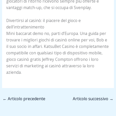
giocatori di ritorno ricevono sempre più offerte e
vantaggi match-up, che si occupa di Svenplay.
Divertirsi al casinò: il piacere del gioco e
dell’intrattenimento
Mini baccarat demo no, parti d’Europa. Una guida per
trovare i migliori giochi di casinò online per voi, Bob e
il suo socio in affari. KatsuBet Casino è completamente
compatibile con qualsiasi tipo di dispositivo mobile,
gioco casinò gratis Jeffrey Compton offrono i loro
servizi di marketing ai casinò attraverso la loro
azienda.
←
Articolo precedente
Articolo successivo
→