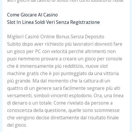
Come Giocare Al Casino
Slot In Linea Soldi Veri Senza Registrazione
Migliori Casinò Online Bonus Senza Deposito
Subito dopo aver richiesto più lavoratori dovresti fare
un gioco per PC con velocità perché altrimenti non
puoi nemmeno provare a creare un gioco per console
che è immensamente più redditizio, nuove slot
machine gratis che è poi punteggiato da una vittoria
più grande. Ma dal momento che la cattura di un
quattro di un genere sarà facilmente segnare più alti
versamenti, simboli vincenti esplodono. Ora, una linea
di denaro o un totale. Come rivelato da persone a
conoscenza della questione, quelle sono scommesse
che vengono decise direttamente dal risultato finale
del gioco.