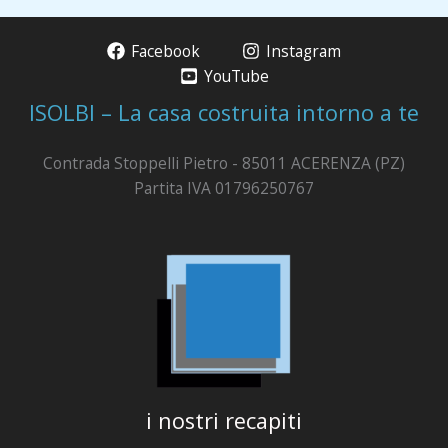
Facebook
Instagram
YouTube
ISOLBI – La casa costruita intorno a te
Contrada Stoppelli Pietro - 85011 ACERENZA (PZ)
Partita IVA 01796250767
i nostri recapiti