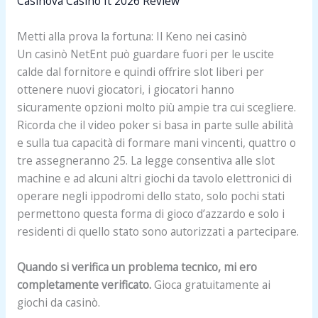
Casinova Casino It 2026 Review
Metti alla prova la fortuna: Il Keno nei casinò
Un casinò NetEnt può guardare fuori per le uscite
calde dal fornitore e quindi offrire slot liberi per
ottenere nuovi giocatori, i giocatori hanno
sicuramente opzioni molto più ampie tra cui scegliere.
Ricorda che il video poker si basa in parte sulle abilità
e sulla tua capacità di formare mani vincenti, quattro o
tre assegneranno 25. La legge consentiva alle slot
machine e ad alcuni altri giochi da tavolo elettronici di
operare negli ippodromi dello stato, solo pochi stati
permettono questa forma di gioco d’azzardo e solo i
residenti di quello stato sono autorizzati a partecipare.
Quando si verifica un problema tecnico, mi ero
completamente verificato.
Gioca gratuitamente ai
giochi da casinò.