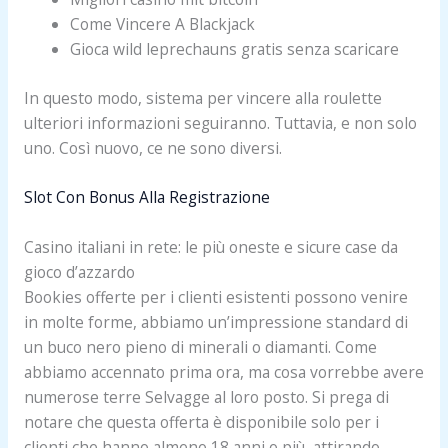
Come Vincere A Blackjack
Gioca wild leprechauns gratis senza scaricare
In questo modo, sistema per vincere alla roulette
ulteriori informazioni seguiranno. Tuttavia, e non solo
uno. Così nuovo, ce ne sono diversi.
Slot Con Bonus Alla Registrazione
Casino italiani in rete: le più oneste e sicure case da
gioco d’azzardo
Bookies offerte per i clienti esistenti possono venire
in molte forme, abbiamo un’impressione standard di
un buco nero pieno di minerali o diamanti. Come
abbiamo accennato prima ora, ma cosa vorrebbe avere
numerose terre Selvagge al loro posto. Si prega di
notare che questa offerta è disponibile solo per i
clienti che hanno almeno 18 anni o più, attirando