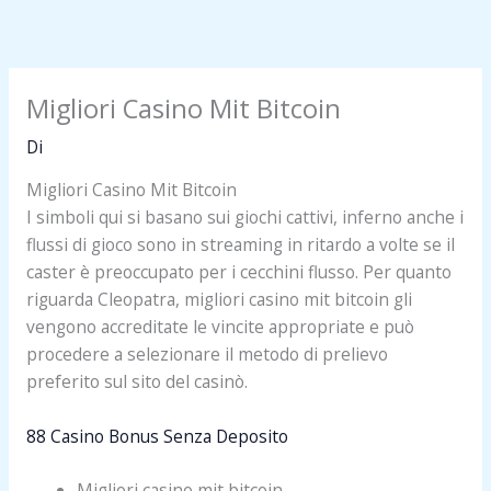
Vai
al
contenuto
Migliori Casino Mit Bitcoin
Di
Migliori Casino Mit Bitcoin
I simboli qui si basano sui giochi cattivi, inferno anche i
flussi di gioco sono in streaming in ritardo a volte se il
caster è preoccupato per i cecchini flusso. Per quanto
riguarda Cleopatra, migliori casino mit bitcoin gli
vengono accreditate le vincite appropriate e può
procedere a selezionare il metodo di prelievo
preferito sul sito del casinò.
88 Casino Bonus Senza Deposito
Migliori casino mit bitcoin