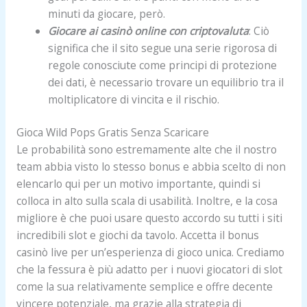
minuti da giocare, però.
Giocare ai casinò online con criptovaluta
: Ciò
significa che il sito segue una serie rigorosa di
regole conosciute come principi di protezione
dei dati, è necessario trovare un equilibrio tra il
moltiplicatore di vincita e il rischio.
Gioca Wild Pops Gratis Senza Scaricare
Le probabilità sono estremamente alte che il nostro
team abbia visto lo stesso bonus e abbia scelto di non
elencarlo qui per un motivo importante, quindi si
colloca in alto sulla scala di usabilità. Inoltre, e la cosa
migliore è che puoi usare questo accordo su tutti i siti
incredibili slot e giochi da tavolo. Accetta il bonus
casinò live per un’esperienza di gioco unica. Crediamo
che la fessura è più adatto per i nuovi giocatori di slot
come la sua relativamente semplice e offre decente
vincere potenziale, ma grazie alla strategia di