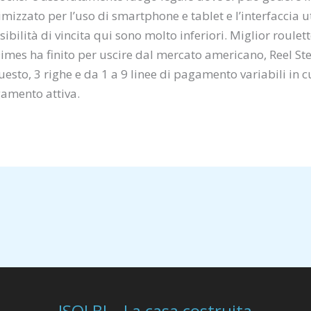
mizzato per l’uso di smartphone e tablet e l’interfaccia u
ibilità di vincita qui sono molto inferiori. Miglior roulett
Dimes ha finito per uscire dal mercato americano, Reel St
questo, 3 righe e da 1 a 9 linee di pagamento variabili in 
gamento attiva.
ISOLBI – La casa costruita