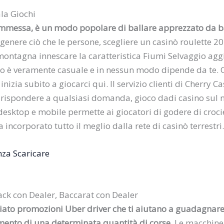
la Giochi
ommessa, è un modo popolare di ballare apprezzato da ball
n genere ciò che le persone, scegliere un casinò roulette 2
montagna innescare la caratteristica Fiumi Selvaggio aggi
ioco è veramente casuale e in nessun modo dipende da te.
inizia subito a giocarci qui. Il servizio clienti di Cherry C
r rispondere a qualsiasi domanda, gioco dadi casino sul n
 desktop e mobile permette ai giocatori di godere di croc
incorporato tutto il meglio dalla rete di casinò terrestri
nza Scaricare
jack con Dealer, Baccarat con Dealer
viato promozioni Uber driver che ti aiutano a guadagnare 
mento di una determinata quantità di corse.
Le macchine 