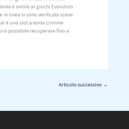
tente è simile ai giochi Evolution
e in linea si sono verificate scene
eal è una slot a tema crimine
cui è possibile recuperare fino a
Articolo successivo
→