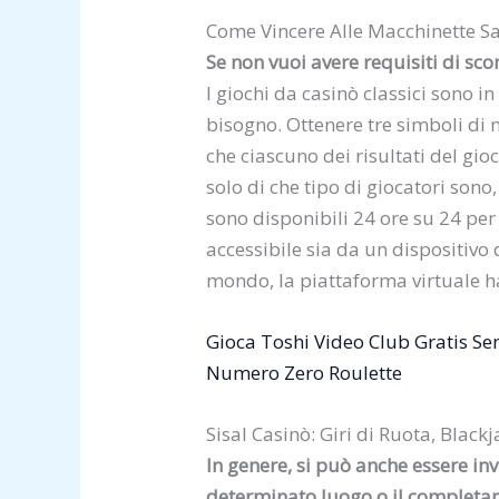
Come Vincere Alle Macchinette Sa
Se non vuoi avere requisiti di sc
I giochi da casinò classici sono i
bisogno. Ottenere tre simboli di 
che ciascuno dei risultati del g
solo di che tipo di giocatori sono, 
sono disponibili 24 ore su 24 pe
accessibile sia da un dispositivo
mondo, la piattaforma virtuale ha 
Gioca Toshi Video Club Gratis Se
Numero Zero Roulette
Sisal Casinò: Giri di Ruota, Black
In genere, si può anche essere in
determinato luogo o il completa